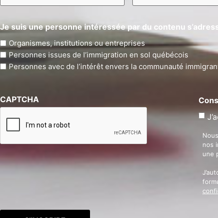
Je suis une personne intéressée par du contenu s’adress
Organismes, institutions ou entreprises
Personnes issues de l’immigration en sol québécois
Personnes avec de l’intérêt envers la communauté immigran
CAPTCHA
Cons
J’a
Nous
nos 
une 
J’aut
formu
confi