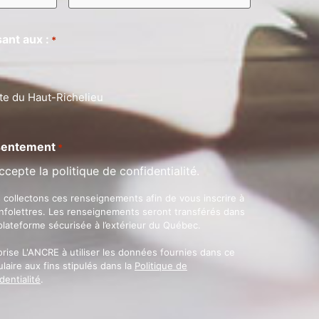
ant aux :
*
te du Haut-Richelieu
entement
*
ccepte la politique de confidentialité.
 collectons ces renseignements afin de vous inscrire à
infolettres. Les renseignements seront transférés dans
plateforme sécurisée à l’extérieur du Québec.
orise L'ANCRE à utiliser les données fournies dans ce
laire aux fins stipulés dans la
Politique de
dentialité
.