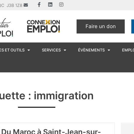
u QC J3B 1Z8
Faire un don
S ET OUTILS
SERVICES
ÉVÈNEMENTS
EMPL
uette : immigration
Du Maroc à Saint-Jean-sur-