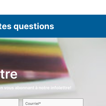
tes questions
ttre
n vous abonnant à notre infolettre!
Courriel
*