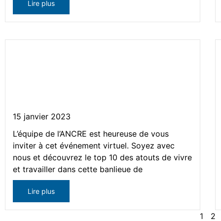
Lire plus
Webinaire – Top 10 des atouts
de vivre et travailler à
proximité de Montréal
15 janvier 2023
L’équipe de l’ANCRE est heureuse de vous
inviter à cet événement virtuel. Soyez avec
nous et découvrez le top 10 des atouts de vivre
et travailler dans cette banlieue de
Lire plus
1
2