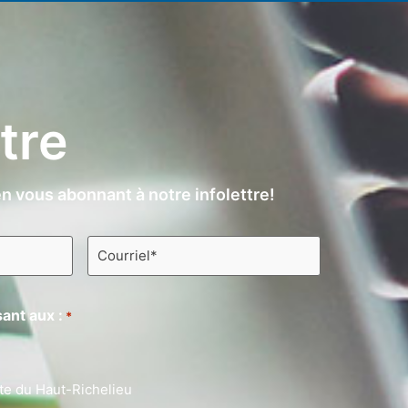
ttre
n vous abonnant à notre infolettre!
Courriel
*
ant aux :
*
te du Haut-Richelieu