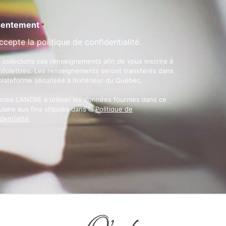
entement
*
ccepte la politique de confidentialité.
 collectons ces renseignements afin de vous inscrire à
infolettres. Les renseignements seront transférés dans
plateforme sécurisée à l’extérieur du Québec.
orise L'ANCRE à utiliser les données fournies dans ce
laire aux fins stipulés dans la
Politique de
dentialité
.