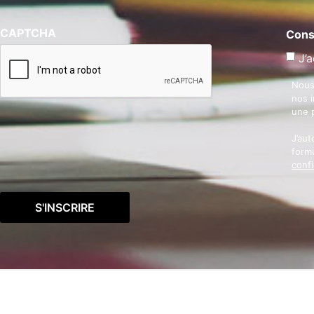
CAPTCHA
Cons
J’a
Nous
nos 
une 
J’aut
formu
confi