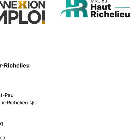
r-Richelieu
nt-Paul
ur-Richelieu QC
01
.ca