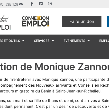
u QC J3B 1Z8
Faire un don
S ET OUTILS
SERVICES
ÉVÈNEMENTS
EMPL
ation de Monique Zanno
aisir de m’entretenir avec Monique Zannou, une participante 
ccompagnement des Nouveaux arrivants et Conseils en Reche
arcours migratoire du Bénin à Saint-Jean-sur-Richelieu.
s, son mari et sa fille de 9 ans et demi, sont arrivés à Saint
résident permanent. C’est par un désir de découverte et de 