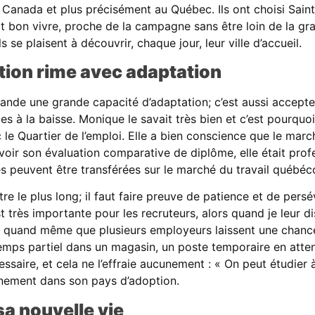
Canada et plus précisément au Québec. Ils ont choisi Saint-J
ait bon vivre, proche de la campagne sans être loin de la gr
ls se plaisent à découvrir, chaque jour, leur ville d’accueil.
ion rime avec adaptation
nde une grande capacité d’adaptation; c’est aussi accepter
les à la baisse. Monique le savait très bien et c’est pourqu
Quartier de l’emploi. Elle a bien conscience que le marché
oir son évaluation comparative de diplôme, elle était profes
euvent être transférées sur le marché du travail québéco
tre le plus long; il faut faire preuve de patience et de pers
t très importante pour les recruteurs, alors quand je leur dis
e quand même que plusieurs employeurs laissent une chance
temps partiel dans un magasin, un poste temporaire en atten
essaire, et cela ne l’effraie aucunement : « On peut étudier 
einement dans son pays d’adoption.
sa nouvelle vie