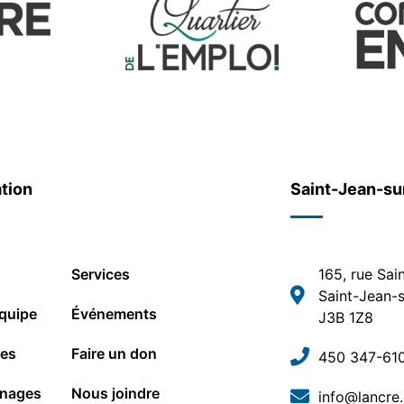
tion
Saint-Jean-su
Services
165, rue Sai
Saint-Jean-s
quipe
Événements
J3B 1Z8
les
Faire un don
450 347-61
nages
Nous joindre
info@lancre