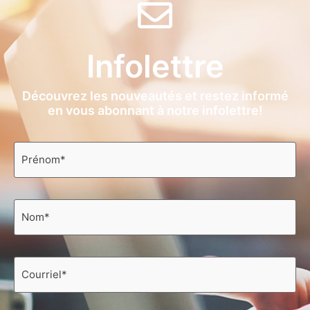
Infolettre
Découvrez les nouveautés et restez informé
en vous abonnant à notre infolettre!
Prénom
*
Nom
*
Courriel
*