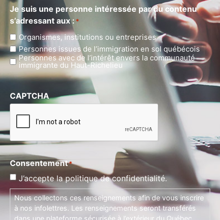
Je suis une personne intéressée par du contenu
s’adressant aux :
*
Organismes, institutions ou entreprises
Personnes issues de l’immigration en sol québécois
Personnes avec de l’intérêt envers la communauté
immigrante du Haut-Richelieu
CAPTCHA
Consentement
*
J’accepte la politique de confidentialité.
Nous collectons ces renseignements afin de vous inscrire
à nos infolettres. Les renseignements seront transférés
dans une plateforme sécurisée à l’extérieur du Québec.