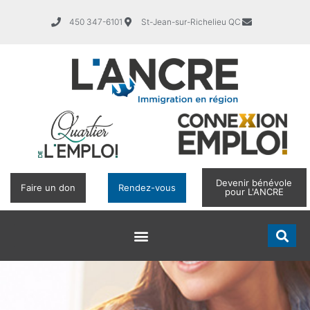
450 347-6101
St-Jean-sur-Richelieu QC
Devenir bénévole
Faire un don
Rendez-vous
pour L'ANCRE