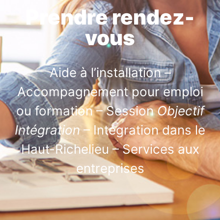
Prendre rendez-
vous
Aide à l’installation –
Accompagnement pour emploi
ou formation – Session
Objectif
Intégration
– Intégration dans le
Haut-Richelieu – Services aux
entreprises