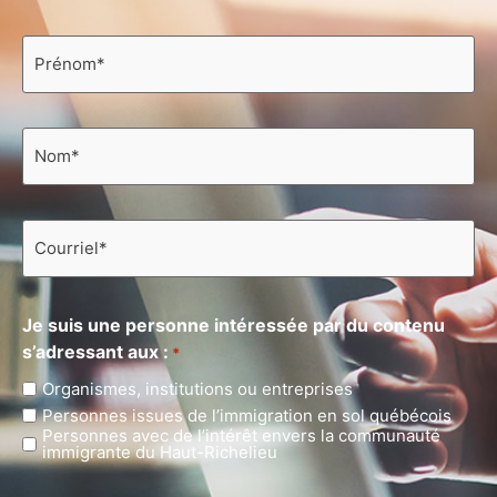
Prénom
*
Nom
*
Courriel
*
Je suis une personne intéressée par du contenu
s’adressant aux :
*
Organismes, institutions ou entreprises
Personnes issues de l’immigration en sol québécois
Personnes avec de l’intérêt envers la communauté
immigrante du Haut-Richelieu