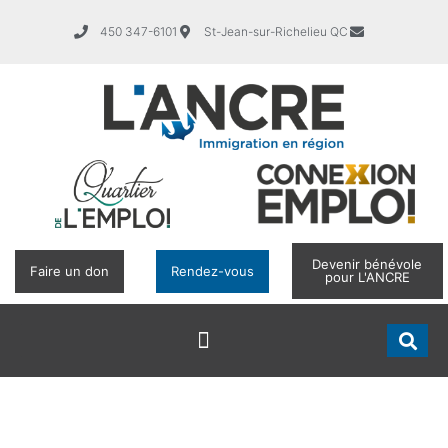
450 347-6101
St-Jean-sur-Richelieu QC
Devenir bénévole
Faire un don
Rendez-vous
pour L'ANCRE