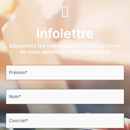
Infolettre
Découvrez les nouveautés et restez informé
en vous abonnant à notre infolettre!
Prénom
*
Nom
*
Courriel
*