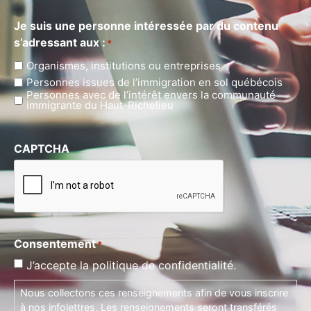
Je suis une personne intéressée par du contenu
s’adressant aux :
*
Organismes, institutions ou entreprises
Personnes issues de l’immigration en sol québécois
Personnes avec de l’intérêt envers la communauté
immigrante du Haut-Richelieu
CAPTCHA
Consentement
*
J’accepte la politique de confidentialité.
Nous collectons ces renseignements afin de vous inscrire
à nos infolettres. Les renseignements seront transférés