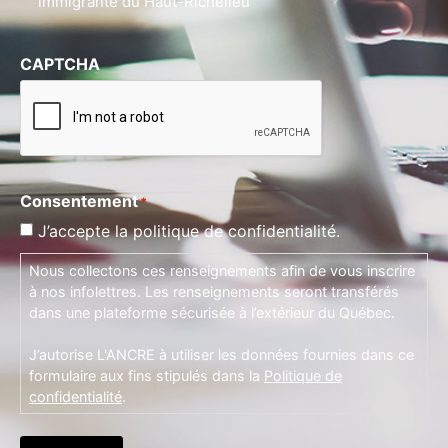
immigrante du Haut-Richelieu
CAPTCHA
Consentement
*
J’accepte la politique de confidentialité.
Nous collectons ces renseignements afin de vous inscrire
à nos infolettres. Les renseignements seront transférés
dans une plateforme sécurisée à l’extérieur du Québec.
J’autorise L'ANCRE à utiliser les données fournies dans ce
formulaire aux fins stipulés dans la
Politique de
confidentialité
.