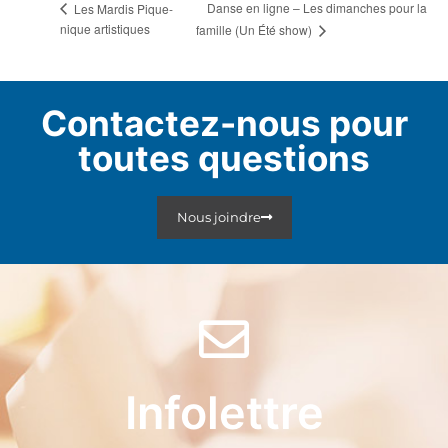
Danse en ligne – Les dimanches pour la
Les Mardis Pique-
nique artistiques
famille (Un Été show)
Contactez-nous pour
toutes questions
Nous joindre
Infolettre