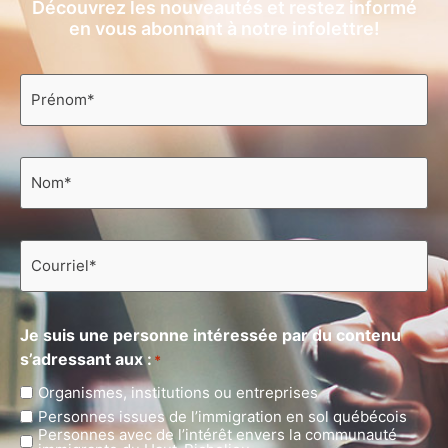
Découvrez les nouveautés et restez informé
en vous abonnant à notre infolettre!
Prénom
*
Nom
*
Courriel
*
Je suis une personne intéressée par du contenu
s’adressant aux :
*
Organismes, institutions ou entreprises
Personnes issues de l’immigration en sol québécois
Personnes avec de l’intérêt envers la communauté