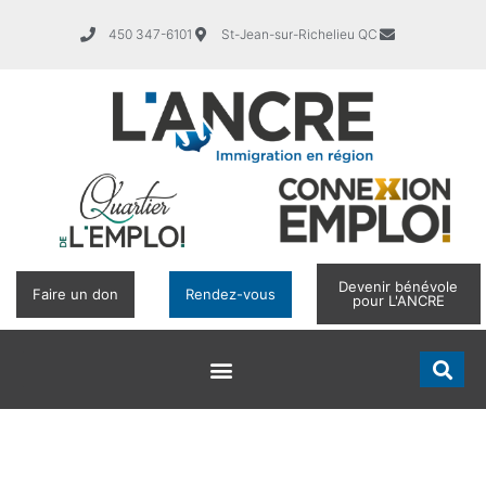
450 347-6101
St-Jean-sur-Richelieu QC
Devenir bénévole
Faire un don
Rendez-vous
pour L'ANCRE