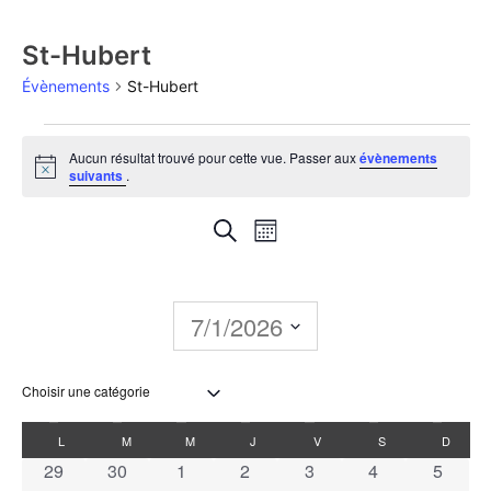
St-Hubert
Évènements
St-Hubert
Aucun résultat trouvé pour cette vue. Passer aux
évènements
Notice
suivants
.
Recherche
Navigation
Recherche
Mois
de
et
vues
navigation
7/1/2026
Évènement
de
Sélectionnez
une
vues
date.
Calendrier
L
M
M
J
V
S
D
Évènements
0 évènements
0 évènements
0 évènements
0 évènements
0 évènements
0 évènements
0 évèn
29
30
1
2
3
4
5
de