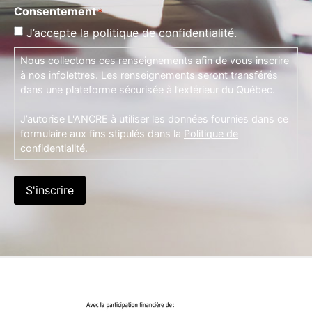
Consentement
*
J’accepte la politique de confidentialité.
Nous collectons ces renseignements afin de vous inscrire
à nos infolettres. Les renseignements seront transférés
dans une plateforme sécurisée à l’extérieur du Québec.
J’autorise L'ANCRE à utiliser les données fournies dans ce
formulaire aux fins stipulés dans la
Politique de
confidentialité
.
S'inscrire