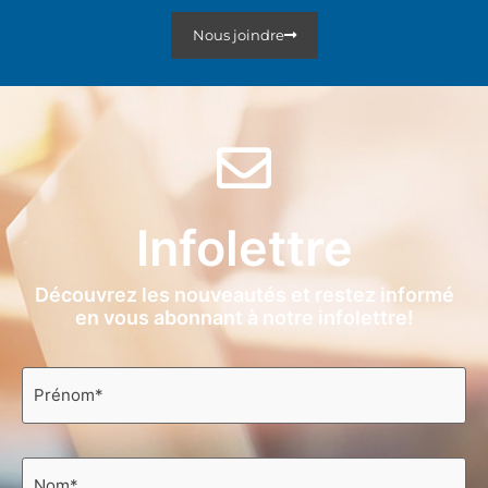
Nous joindre
Infolettre
Découvrez les nouveautés et restez informé
en vous abonnant à notre infolettre!
Prénom
*
Nom
*