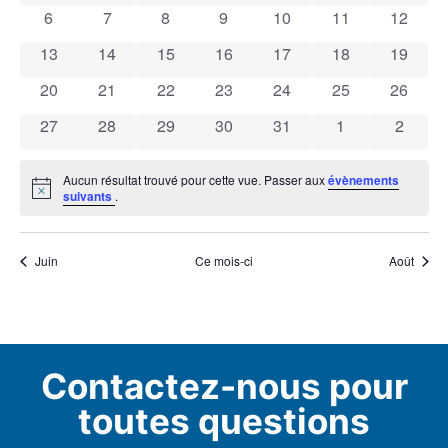
0 évènements
0 évènements
0 évènements
0 évènements
0 évènements
0 évènements
0 évène
6
7
8
9
10
11
12
Évènements
0 évènements
0 évènements
0 évènements
0 évènements
0 évènements
0 évènements
0 évène
13
14
15
16
17
18
19
0 évènements
0 évènements
0 évènements
0 évènements
0 évènements
0 évènements
0 évène
20
21
22
23
24
25
26
0 évènements
0 évènements
0 évènements
0 évènements
0 évènements
0 évènements
0 évèn
27
28
29
30
31
1
2
Aucun résultat trouvé pour cette vue. Passer aux
évènements
Notice
suivants
.
Juin
Ce mois-ci
Août
Contactez-nous pour
toutes questions