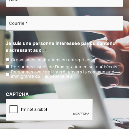
Courriel
*
Je suis une personne intéressée par du contenu
s’adressant aux :
*
Organismes, institutions ou entreprises
Personnes issues de l’immigration en sol québécois
Personnes avec de l’intérêt envers la communauté
immigrante du Haut-Richelieu
CAPTCHA