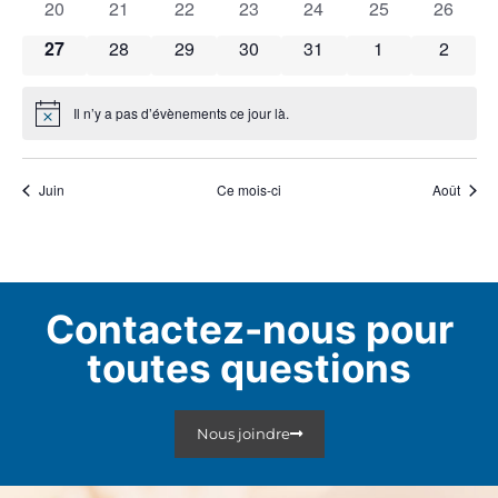
0 évènements
0 évènements
0 évènements
0 évènements
0 évènements
0 évènements
0 évène
20
21
22
23
24
25
26
0 évènements
0 évènements
0 évènements
0 évènements
0 évènements
0 évènements
0 évèn
27
28
29
30
31
1
2
Il n’y a pas d’évènements ce jour là.
Notice
Juin
Ce mois-ci
Août
Contactez-nous pour
toutes questions
Nous joindre