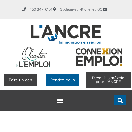
450 347-6101
St-Jean-sur-Richelieu QC
Devenir bénévole
Faire un don
Rendez-vous
pour L'ANCRE