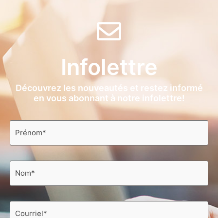
Infolettre
Découvrez les nouveautés et restez informé
en vous abonnant à notre infolettre!
Prénom
*
Nom
*
Courriel
*