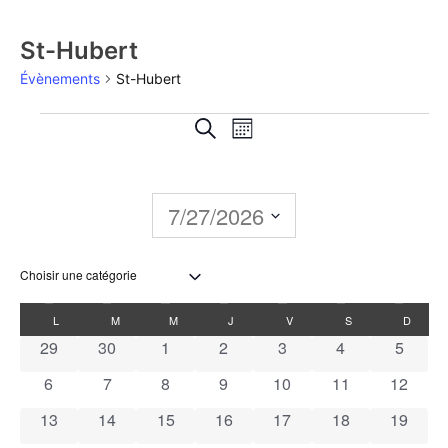
St-Hubert
Évènements
St-Hubert
Recherche
Navigation
Recherche
Mois
de
et
vues
navigation
7/27/2026
Évènement
de
Sélectionnez
une
vues
date.
Calendrier
L
M
M
J
V
S
D
Évènements
0 évènements
0 évènements
0 évènements
0 évènements
0 évènements
0 évènements
0 évèn
29
30
1
2
3
4
5
de
0 évènements
0 évènements
0 évènements
0 évènements
0 évènements
0 évènements
0 évène
6
7
8
9
10
11
12
Évènements
0 évènements
0 évènements
0 évènements
0 évènements
0 évènements
0 évènements
0 évène
13
14
15
16
17
18
19