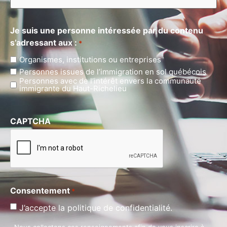
Je suis une personne intéressée par du contenu
s’adressant aux :
*
Organismes, institutions ou entreprises
Personnes issues de l’immigration en sol québécois
Personnes avec de l’intérêt envers la communauté
immigrante du Haut-Richelieu
CAPTCHA
Consentement
*
J’accepte la politique de confidentialité.