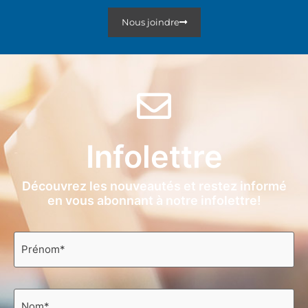
Nous joindre
Infolettre
Découvrez les nouveautés et restez informé
en vous abonnant à notre infolettre!
Prénom
*
Nom
*