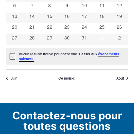
0 évènements
0 évènements
0 évènements
0 évènements
0 évènements
0 évènements
0 évène
6
7
8
9
10
11
12
Évènements
0 évènements
0 évènements
0 évènements
0 évènements
0 évènements
0 évènements
0 évène
13
14
15
16
17
18
19
0 évènements
0 évènements
0 évènements
0 évènements
0 évènements
0 évènements
0 évène
20
21
22
23
24
25
26
0 évènements
0 évènements
0 évènements
0 évènements
0 évènements
0 évènements
0 évèn
27
28
29
30
31
1
2
Aucun résultat trouvé pour cette vue. Passer aux
évènements
Notice
suivants
.
Juin
Ce mois-ci
Août
Contactez-nous pour
toutes questions