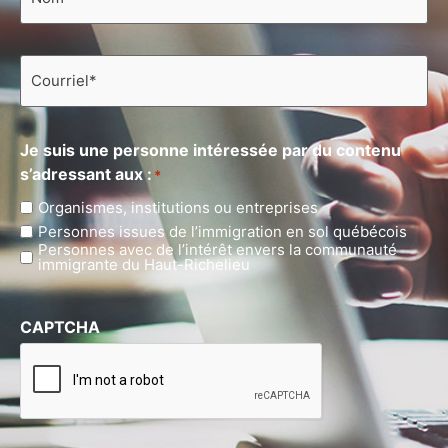
Courriel
*
Je suis une personne intéressée par du contenu
s’adressant aux :
*
Organismes, institutions ou entreprises
Personnes issues de l’immigration en sol québécois
Personnes avec de l’intérêt envers la communauté
immigrante du Haut-Richelieu
CAPTCHA