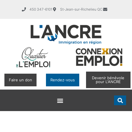
450 347-6101
St-Jean-sur-Richelieu QC
Devenir bénévole
Faire un don
Rendez-vous
pour L'ANCRE