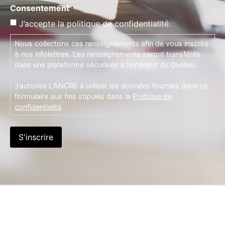
Consentement
*
J’accepte la politique de confidentialité.
Nous collectons ces renseignements afin de vous inscrire
à nos infolettres. Les renseignements seront transférés
dans une plateforme sécurisée à l’extérieur du Québec.
J’autorise L'ANCRE à utiliser les données fournies dans ce
formulaire aux fins stipulés dans la
Politique de
confidentialité
.
S'inscrire