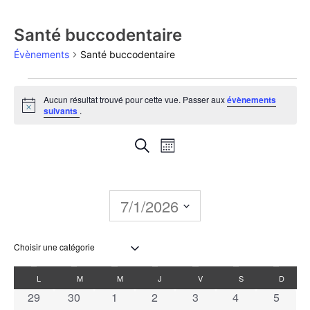
Santé buccodentaire
Évènements
Santé buccodentaire
Aucun résultat trouvé pour cette vue. Passer aux
évènements
Notice
suivants
.
Recherche
Navigation
Recherche
Mois
de
et
vues
navigation
7/1/2026
Évènement
de
Sélectionnez
une
vues
date.
Calendrier
L
M
M
J
V
S
D
Évènements
0 évènements
0 évènements
0 évènements
0 évènements
0 évènements
0 évènements
0 évèn
29
30
1
2
3
4
5
de