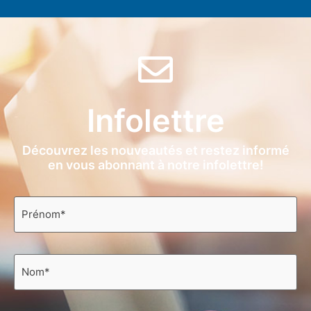
Infolettre
Découvrez les nouveautés et restez informé
en vous abonnant à notre infolettre!
Prénom
*
Nom
*