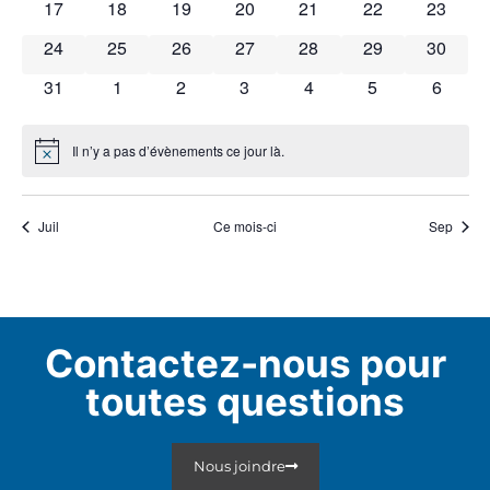
0 évènements
0 évènements
0 évènements
0 évènements
0 évènements
0 évènements
0 évène
17
18
19
20
21
22
23
0 évènements
0 évènements
0 évènements
0 évènements
0 évènements
0 évènements
0 évène
24
25
26
27
28
29
30
0 évènements
0 évènements
0 évènements
0 évènements
0 évènements
0 évènements
0 évèn
31
1
2
3
4
5
6
Il n’y a pas d’évènements ce jour là.
Notice
Juil
Ce mois-ci
Sep
Contactez-nous pour
toutes questions
Nous joindre