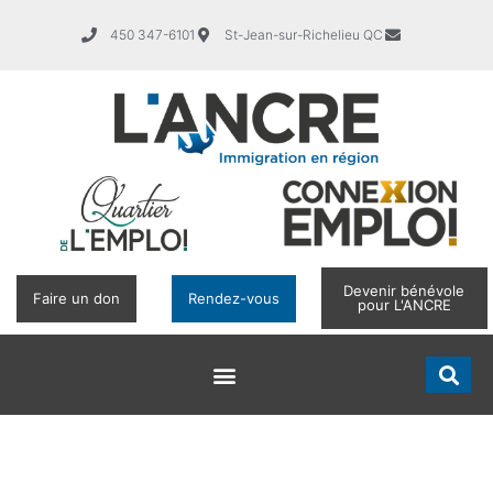
450 347-6101
St-Jean-sur-Richelieu QC
Devenir bénévole
Faire un don
Rendez-vous
pour L'ANCRE