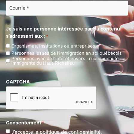
Courriel
*
Je suis une personne intéressée par du contenu
s’adressant aux :
*
Organismes, institutions ou entreprises
Personnes issues de l’immigration en sol québécois
Personnes avec de l’intérêt envers la communauté
immigrante du Haut-Richelieu
CAPTCHA
Consentement
*
J’accepte la politique de confidentialité.