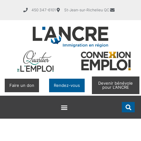
450 347-6101
St-Jean-sur-Richelieu QC
Devenir bénévole
Faire un don
Rendez-vous
pour L'ANCRE