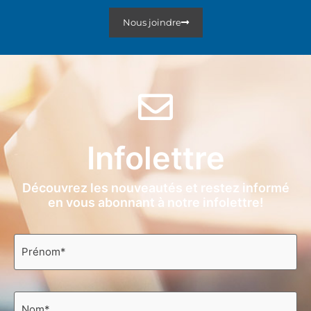
Nous joindre
Infolettre
Découvrez les nouveautés et restez informé
en vous abonnant à notre infolettre!
Prénom
*
Nom
*