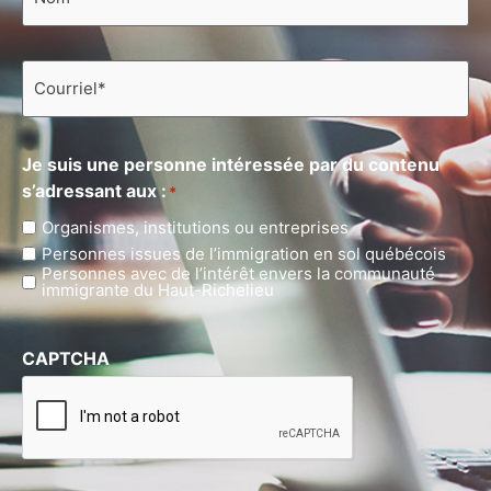
Courriel
*
Je suis une personne intéressée par du contenu
s’adressant aux :
*
Organismes, institutions ou entreprises
Personnes issues de l’immigration en sol québécois
Personnes avec de l’intérêt envers la communauté
immigrante du Haut-Richelieu
CAPTCHA