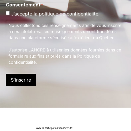
Consentement
*
J’accepte la politique de confidentialité.
Nous collectons ces renseignements afin de vous inscrire
à nos infolettres. Les renseignements seront transférés
dans une plateforme sécurisée à l’extérieur du Québec.
J’autorise L'ANCRE à utiliser les données fournies dans ce
formulaire aux fins stipulés dans la
Politique de
confidentialité
.
S'inscrire