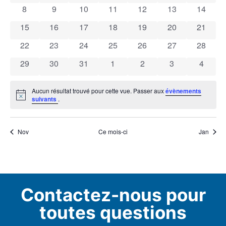
0 évènements
0 évènements
0 évènements
0 évènements
0 évènements
0 évènements
0 évène
8
9
10
11
12
13
14
Évènements
0 évènements
0 évènements
0 évènements
0 évènements
0 évènements
0 évènements
0 évène
15
16
17
18
19
20
21
0 évènements
0 évènements
0 évènements
0 évènements
0 évènements
0 évènements
0 évène
22
23
24
25
26
27
28
0 évènements
0 évènements
0 évènements
0 évènements
0 évènements
0 évènements
0 évèn
29
30
31
1
2
3
4
Aucun résultat trouvé pour cette vue. Passer aux
évènements
Notice
suivants
.
Nov
Ce mois-ci
Jan
Contactez-nous pour
toutes questions