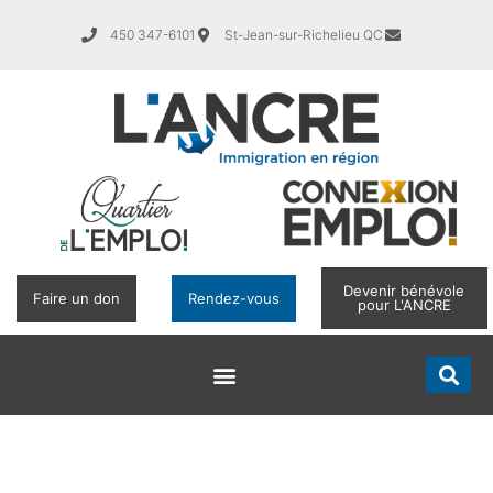
450 347-6101
St-Jean-sur-Richelieu QC
Devenir bénévole
Faire un don
Rendez-vous
pour L'ANCRE