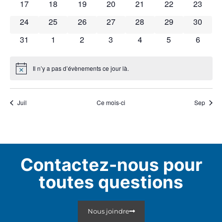
0 évènements
0 évènements
0 évènements
0 évènements
0 évènements
0 évènements
0 évène
17
18
19
20
21
22
23
0 évènements
0 évènements
0 évènements
0 évènements
0 évènements
0 évènements
0 évène
24
25
26
27
28
29
30
0 évènements
0 évènements
0 évènements
0 évènements
0 évènements
0 évènements
0 évèn
31
1
2
3
4
5
6
Il n’y a pas d’évènements ce jour là.
Notice
Juil
Ce mois-ci
Sep
Contactez-nous pour
toutes questions
Nous joindre