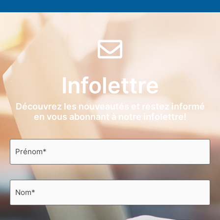
Infolettre
Découvrez les nouveautés et restez informé
en vous abonnant à notre infolettre!
Prénom
*
Nom
*