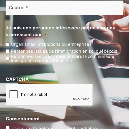
Courriel
*
Je suis une personne intéressée par du contenu
s’adressant aux :
*
Organismes, institutions ou entreprises
Personnes issues de l’immigration en sol québécois
Personnes avec de l’intérêt envers la communauté
immigrante du Haut-Richelieu
CAPTCHA
Consentement
*
J’accepte la politique de confidentialité.