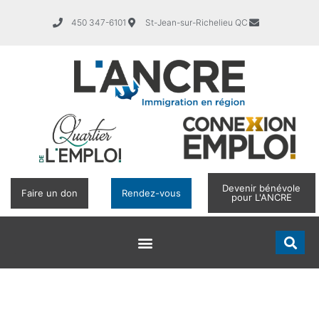
450 347-6101
St-Jean-sur-Richelieu QC
Devenir bénévole
Faire un don
Rendez-vous
pour L'ANCRE