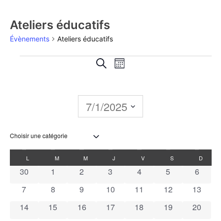
Ateliers éducatifs
Évènements
Ateliers éducatifs
Recherche
Navigation
Recherche
Mois
de
et
vues
navigation
7/1/2025
Évènement
de
Sélectionnez
une
vues
date.
Calendrier
L
M
M
J
V
S
D
Évènements
0 évènements
0 évènements
0 évènements
0 évènements
0 évènements
0 évènements
0 évèn
30
1
2
3
4
5
6
de
0 évènements
0 évènements
0 évènements
0 évènements
0 évènements
0 évènements
0 évène
7
8
9
10
11
12
13
Évènements
0 évènements
0 évènements
0 évènements
0 évènements
0 évènements
0 évènements
0 évène
14
15
16
17
18
19
20