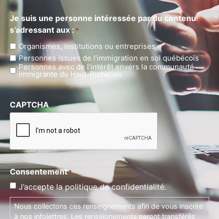
Je suis une personne intéressée par du contenu
s’adressant aux :
*
Organismes, institutions ou entreprises
Personnes issues de l’immigration en sol québécois
Personnes avec de l’intérêt envers la communauté
immigrante du Haut-Richelieu
CAPTCHA
Consentement
*
J’accepte la politique de confidentialité.
Nous collectons ces renseignements afin de vous inscrire
à nos infolettres. Les renseignements seront transférés