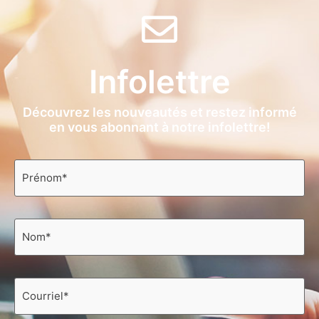
Infolettre
Découvrez les nouveautés et restez informé
en vous abonnant à notre infolettre!
Prénom
*
Nom
*
Courriel
*