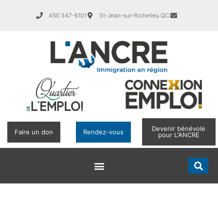
450 347-6101
St-Jean-sur-Richelieu QC
Devenir bénévole
Faire un don
Rendez-vous
pour L'ANCRE