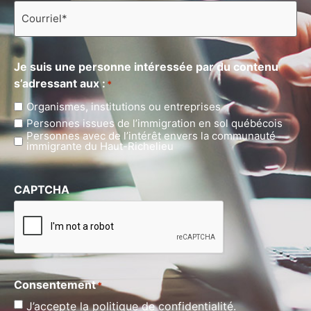
Courriel
*
Je suis une personne intéressée par du contenu
s’adressant aux :
*
Organismes, institutions ou entreprises
Personnes issues de l’immigration en sol québécois
Personnes avec de l’intérêt envers la communauté
immigrante du Haut-Richelieu
CAPTCHA
Consentement
*
J’accepte la politique de confidentialité.