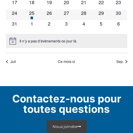
0 évènements
0 évènements
0 évènements
0 évènements
0 évènements
0 évènements
0 évène
17
18
19
20
21
22
23
0 évènements
1 évènement
has featured évènements
0 évènements
0 évènements
0 évènements
0 évènements
0 évène
24
25
26
27
28
29
30
0 évènements
0 évènements
0 évènements
0 évènements
0 évènements
0 évènements
0 évèn
31
1
2
3
4
5
6
Il n’y a pas d’évènements ce jour là.
Notice
Juil
Ce mois-ci
Sep
Contactez-nous pour
toutes questions
Nous joindre