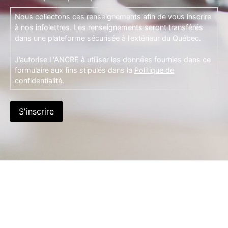
Nous collectons ces renseignements afin de vous inscrire
à nos infolettres. Les renseignements seront transférés
dans une plateforme sécurisée à l’extérieur du Québec.
J’autorise L'ANCRE à utiliser les données fournies dans ce
formulaire aux fins stipulés dans la
Politique de
confidentialité
.
S'inscrire