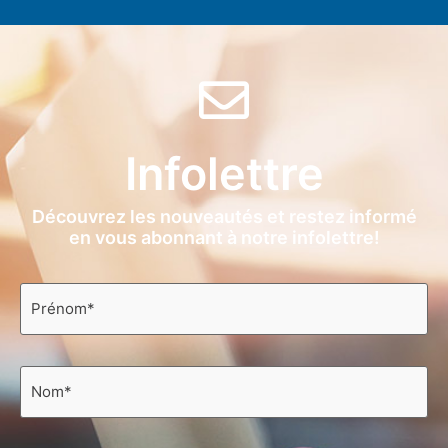
Infolettre
Découvrez les nouveautés et restez informé
en vous abonnant à notre infolettre!
Prénom
*
Nom
*