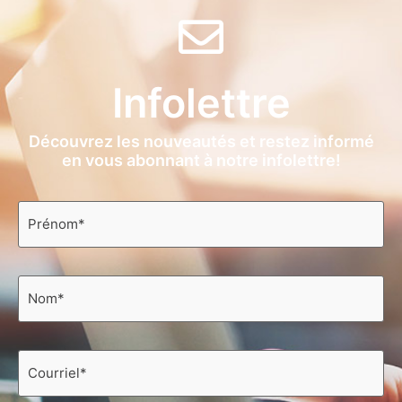
Infolettre
Découvrez les nouveautés et restez informé
en vous abonnant à notre infolettre!
Prénom
*
Nom
*
Courriel
*