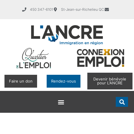
450 347-6101
St-Jean-sur-Richelieu QC
Devenir bénévole
Faire un don
Rendez-vous
pour L'ANCRE