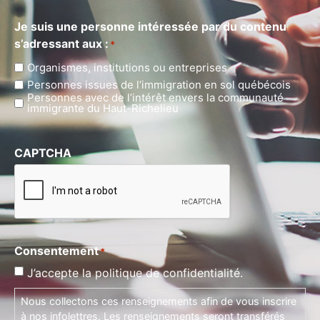
Je suis une personne intéressée par du contenu
s’adressant aux :
*
Organismes, institutions ou entreprises
Personnes issues de l’immigration en sol québécois
Personnes avec de l’intérêt envers la communauté
immigrante du Haut-Richelieu
CAPTCHA
Consentement
*
J’accepte la politique de confidentialité.
Nous collectons ces renseignements afin de vous inscrire
à nos infolettres. Les renseignements seront transférés