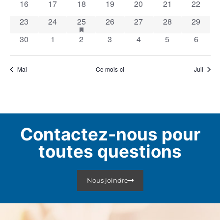
0 évènements
0 évènements
0 évènements
0 évènements
0 évènements
0 évènements
0 évène
16
17
18
19
20
21
22
0 évènements
0 évènements
2 évènements
has featured évènements
0 évènements
0 évènements
0 évènements
0 évène
23
24
25
26
27
28
29
0 évènements
0 évènements
0 évènements
0 évènements
0 évènements
0 évènements
0 évèn
30
1
2
3
4
5
6
Mai
Ce mois-ci
Juil
Contactez-nous pour
toutes questions
Nous joindre