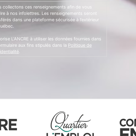
 collectons ces renseignements afin de vous
rire à nos infolettres. Les renseignements seront
sférés dans une plateforme sécurisée à l’extérieur
uébec.
torise L'ANCRE à utiliser les données fournies dans
ormulaire aux fins stipulés dans la
Politique de
dentialité
.