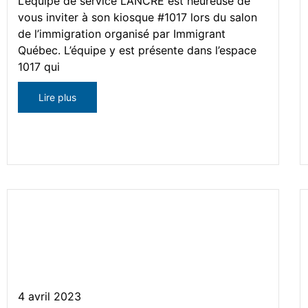
L’équipe de service L’ANCRE est heureuse de
vous inviter à son kiosque #1017 lors du salon
de l’immigration organisé par Immigrant
Québec. L’équipe y est présente dans l’espace
1017 qui
Lire plus
Événement – « Les mardis de
l’emploi » du Quartier de
l’emploi
4 avril 2023