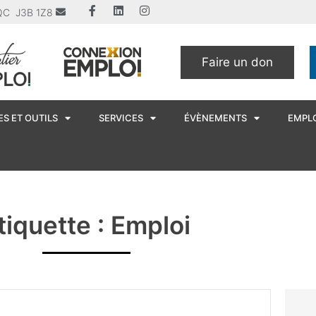
u QC J3B 1Z8
Faire un don
S ET OUTILS
SERVICES
ÉVÈNEMENTS
EMPL
tiquette : Emploi