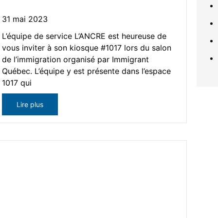
31 mai 2023
L’équipe de service L’ANCRE est heureuse de
vous inviter à son kiosque #1017 lors du salon
de l’immigration organisé par Immigrant
Québec. L’équipe y est présente dans l’espace
1017 qui
Lire plus
Événement – « Salon de
l’emploi express » du Quartier
de l’emploi et « Visite en
autobus » avec L’ANCRE