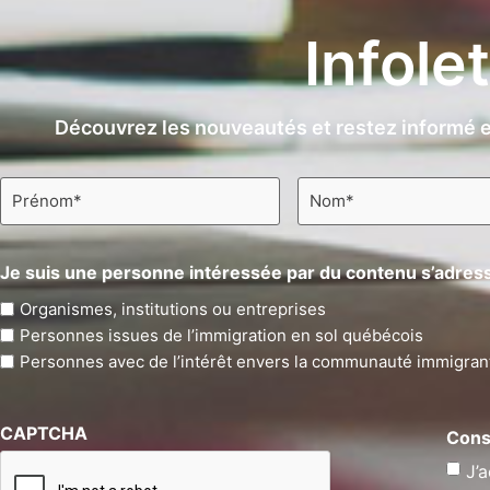
Infole
Découvrez les nouveautés et restez informé e
Prénom
Nom
*
*
Je suis une personne intéressée par du contenu s’adress
Organismes, institutions ou entreprises
Personnes issues de l’immigration en sol québécois
Personnes avec de l’intérêt envers la communauté immigran
CAPTCHA
Cons
J’a