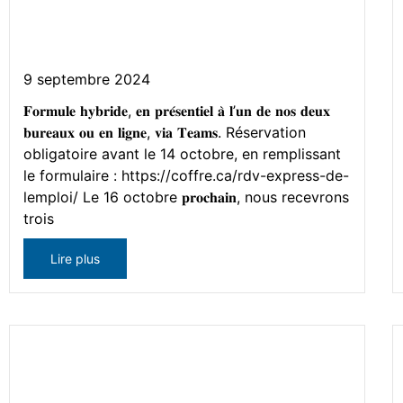
Rendez-vous express de
l’emploi
9 septembre 2024
𝐅𝐨𝐫𝐦𝐮𝐥𝐞 𝐡𝐲𝐛𝐫𝐢𝐝𝐞, 𝐞𝐧 𝐩𝐫𝐞́𝐬𝐞𝐧𝐭𝐢𝐞𝐥 𝐚̀ 𝐥’𝐮𝐧 𝐝𝐞 𝐧𝐨𝐬 𝐝𝐞𝐮𝐱
𝐛𝐮𝐫𝐞𝐚𝐮𝐱 𝐨𝐮 𝐞𝐧 𝐥𝐢𝐠𝐧𝐞, 𝐯𝐢𝐚 𝐓𝐞𝐚𝐦𝐬. Réservation
obligatoire avant le 14 octobre, en remplissant
le formulaire : https://coffre.ca/rdv-express-de-
lemploi/ Le 16 octobre 𝐩𝐫𝐨𝐜𝐡𝐚𝐢𝐧, nous recevrons
trois
Lire plus
L’ANCRE – Présent au Salon
de l’immigration