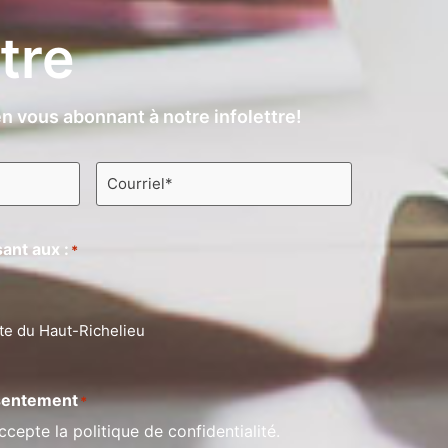
ttre
n vous abonnant à notre infolettre!
Courriel
*
ant aux :
*
te du Haut-Richelieu
entement
*
ccepte la politique de confidentialité.