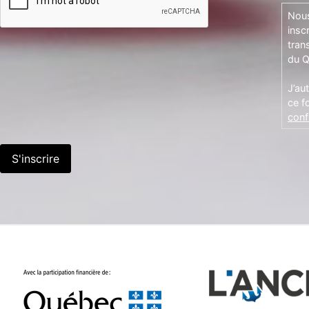
Nous
insc
tran
du Q
J’au
ce f
confi
S'inscrire