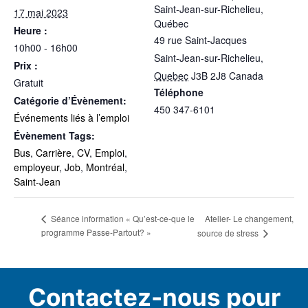
Saint-Jean-sur-Richelieu,
17 mai 2023
Québec
Heure :
49 rue Saint-Jacques
10h00 - 16h00
Saint-Jean-sur-Richelieu
,
Prix :
Quebec
J3B 2J8
Canada
Gratuit
Téléphone
Catégorie d’Évènement:
450 347-6101
Événements liés à l’emploi
Évènement Tags:
Bus
,
Carrière
,
CV
,
Emploi
,
employeur
,
Job
,
Montréal
,
Saint-Jean
Atelier- Le changement,
Séance information « Qu’est-ce-que le
programme Passe-Partout? »
source de stress
Contactez-nous pour