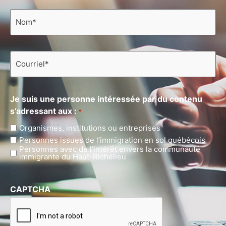
Nom
*
Courriel
*
Je suis une personne intéressée par du contenu
s’adressant aux :
*
Organismes, institutions ou entreprises
Personnes issues de l’immigration en sol québécois
Personnes avec de l’intérêt envers la communauté
immigrante du Haut-Richelieu
CAPTCHA