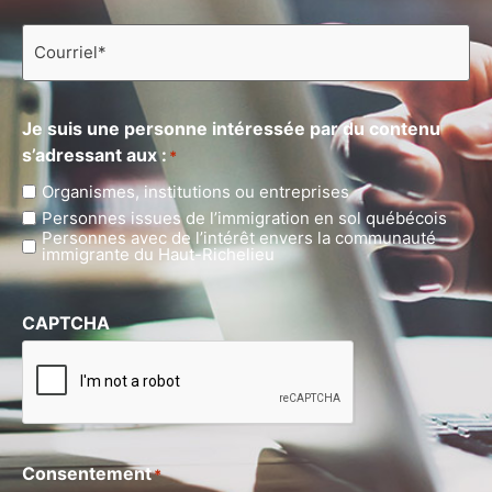
Courriel
*
Je suis une personne intéressée par du contenu
s’adressant aux :
*
Organismes, institutions ou entreprises
Personnes issues de l’immigration en sol québécois
Personnes avec de l’intérêt envers la communauté
immigrante du Haut-Richelieu
CAPTCHA
Consentement
*