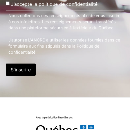
J’accepte la politique de confidentialité.
Nous collectons ces renseignements afin de vous inscrire
à nos infolettres. Les renseignements seront transférés
dans une plateforme sécurisée à l’extérieur du Québec.
J’autorise L'ANCRE à utiliser les données fournies dans ce
formulaire aux fins stipulés dans la
Politique de
confidentialité
.
S'inscrire