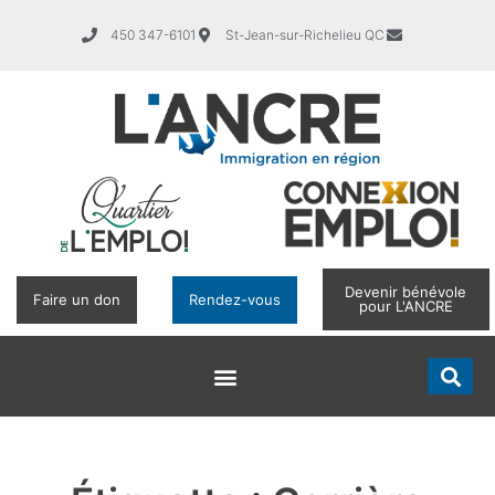
450 347-6101
St-Jean-sur-Richelieu QC
Devenir bénévole
Faire un don
Rendez-vous
pour L'ANCRE