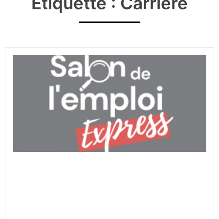
Étiquette : Carrière
Événement – « Salon de l’emploi
express » du Quartier de
l’emploi et « Visite en autobus »
avec L’ANCRE