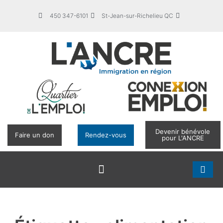
450 347-6101
St-Jean-sur-Richelieu QC
Devenir bénévole
Faire un don
Rendez-vous
pour L'ANCRE