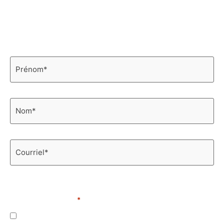
Infolettre
Découvrez les nouveautés et restez informé
en vous abonnant à notre infolettre!
Prénom
*
Nom
*
Courriel
*
Je suis une personne intéressée par du contenu
s’adressant aux :
*
Organismes, institutions ou entreprises