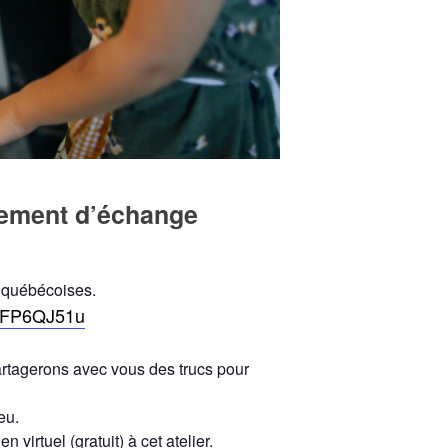
nement d’échange
t québécoises.
/N2FP6QJ51u
partagerons avec vous des trucs pour
eu.
virtuel (gratuit) à cet atelier.