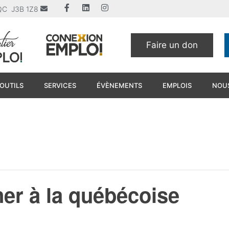
u QC J3B 1Z8
Faire un don
OUTILS
SERVICES
ÉVÈNEMENTS
EMPLOIS
NOUS
ner à la québécoise