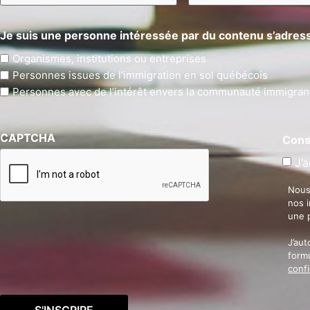
Je suis une personne intéressée par du contenu s’adress
Organismes, institutions ou entreprises
Personnes issues de l’immigration en sol québécois
Personnes avec de l’intérêt envers la communauté immigran
CAPTCHA
Cons
J’a
Nous
nos 
une 
J’aut
formu
confi