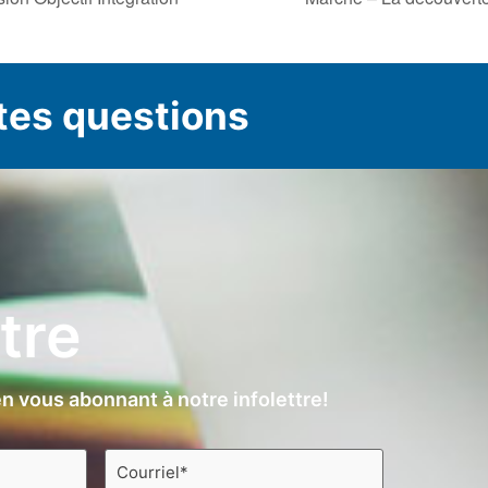
tes questions
ttre
n vous abonnant à notre infolettre!
Courriel
*