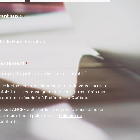
ant aux :
*
te du Haut-Richelieu
entement
*
ccepte la politique de confidentialité.
 collectons ces renseignements afin de vous inscrire à
infolettres. Les renseignements seront transférés dans
plateforme sécurisée à l’extérieur du Québec.
orise L'ANCRE à utiliser les données fournies dans ce
laire aux fins stipulés dans la
Politique de
dentialité
.