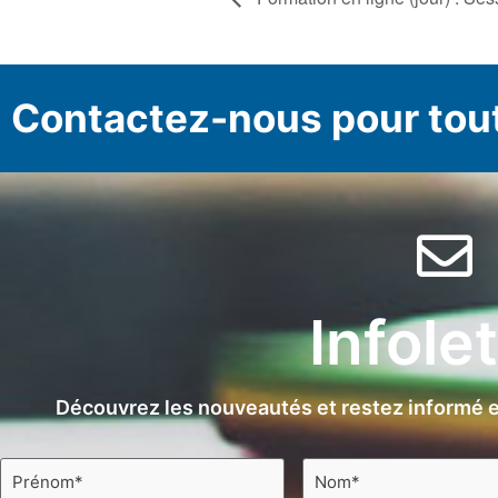
Contactez-nous pour tou
Infole
Découvrez les nouveautés et restez informé e
Prénom
Nom
*
*