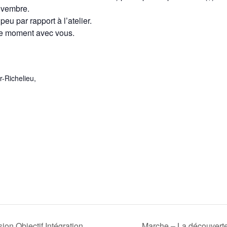
ovembre.
eu par rapport à l’atelier.
le moment avec vous.
r-Richelieu
,
ion Objectif Intégration
Marche – La découverte