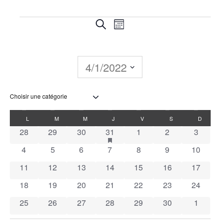
Recherche
Navigation
Recherche
Mois
de
et
vues
navigation
4/1/2022
Évènement
de
Sélectionnez
une
vues
date.
Calendrier
L
M
M
J
V
S
D
Évènements
0 évènements
0 évènements
0 évènements
1 évènement
has featured évènements
0 évènements
0 évènements
0 évèn
28
29
30
31
1
2
3
de
0 évènements
0 évènements
0 évènements
0 évènements
0 évènements
0 évènements
0 évène
4
5
6
7
8
9
10
Évènements
0 évènements
0 évènements
0 évènements
0 évènements
0 évènements
0 évènements
0 évène
11
12
13
14
15
16
17
0 évènements
0 évènements
0 évènements
0 évènements
0 évènements
0 évènements
0 évène
18
19
20
21
22
23
24
0 évènements
0 évènements
0 évènements
0 évènements
0 évènements
0 évènements
0 évèn
25
26
27
28
29
30
1