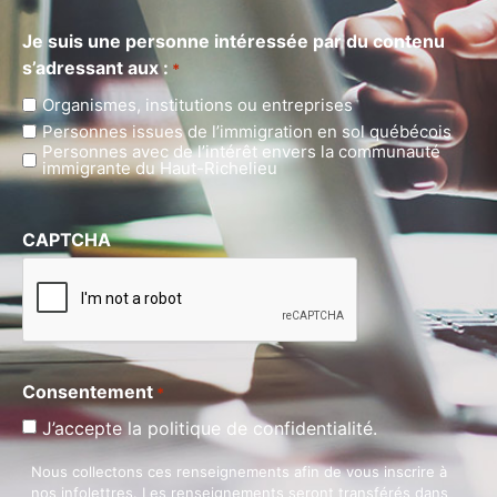
Je suis une personne intéressée par du contenu
s’adressant aux :
*
Organismes, institutions ou entreprises
Personnes issues de l’immigration en sol québécois
Personnes avec de l’intérêt envers la communauté
immigrante du Haut-Richelieu
CAPTCHA
Consentement
*
J’accepte la politique de confidentialité.
Nous collectons ces renseignements afin de vous inscrire à
nos infolettres. Les renseignements seront transférés dans