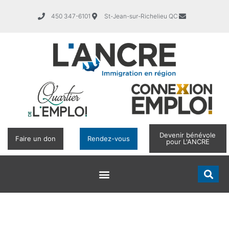
450 347-6101
St-Jean-sur-Richelieu QC
Devenir bénévole
Faire un don
Rendez-vous
pour L'ANCRE