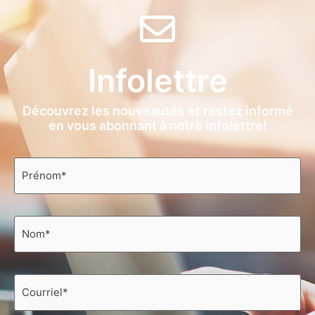
Infolettre
Découvrez les nouveautés et restez informé
en vous abonnant à notre infolettre!
Prénom
*
Nom
*
Courriel
*