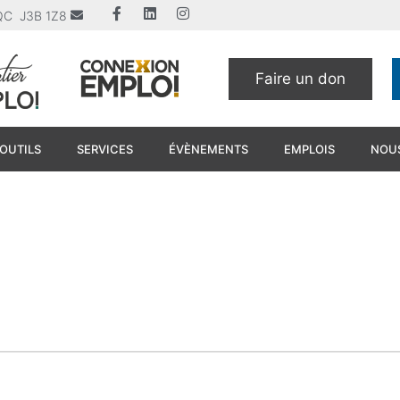
u QC J3B 1Z8
Faire un don
OUTILS
SERVICES
ÉVÈNEMENTS
EMPLOIS
NOUS