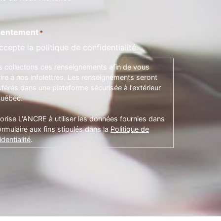
entement
*
ccepte la politique de confidentialité.
 collectons ces renseignements afin de vous
rire à nos infolettres. Les renseignements seront
sférés dans une plateforme sécurisée à l’extérieur
uébec.
torise L'ANCRE à utiliser les données fournies dans
ormulaire aux fins stipulés dans la
Politique de
dentialité
.