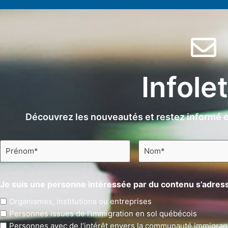
Infole
Découvrez les nouveautés et restez informé e
Prénom
Nom
*
*
Je suis une personne intéressée par du contenu s’adress
Organismes, institutions ou entreprises
Personnes issues de l’immigration en sol québécois
Personnes avec de l’intérêt envers la communauté immigran