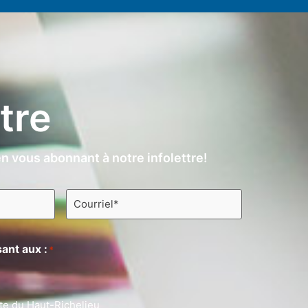
ttre
n vous abonnant à notre infolettre!
Courriel
*
ant aux :
*
te du Haut-Richelieu