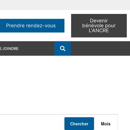
Devenir
Prendre rendez-vous
bénévole pour
L'ANCRE
 JOINDRE
Navig
Chercher
Mois