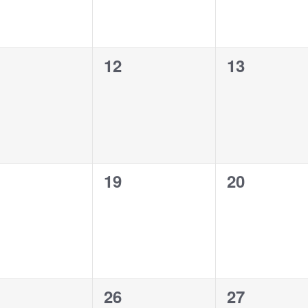
0
0
12
13
ènement,
évènement,
évènement
0
0
19
20
ènement,
évènement,
évènement
0
0
26
27