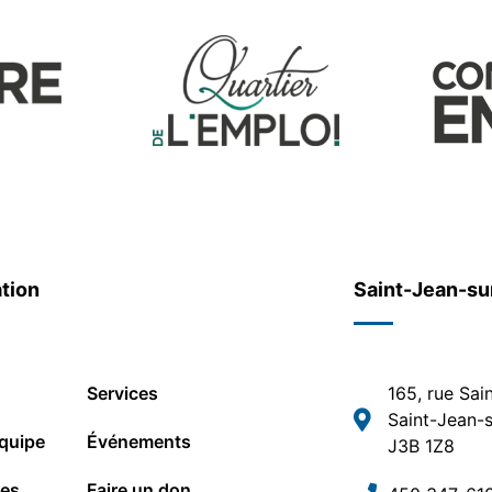
tion
Saint-Jean-su
Services
165, rue Sai
Saint-Jean-s
quipe
Événements
J3B 1Z8
les
Faire un don