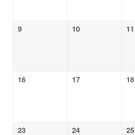
0
0
0
9
10
11
évènement,
évènement,
év
0
0
0
16
17
18
évènement,
évènement,
év
0
0
0
23
24
25