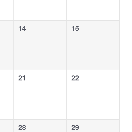
0
0
14
15
,
évènement,
évènement,
0
0
21
22
,
évènement,
évènement,
0
0
28
29