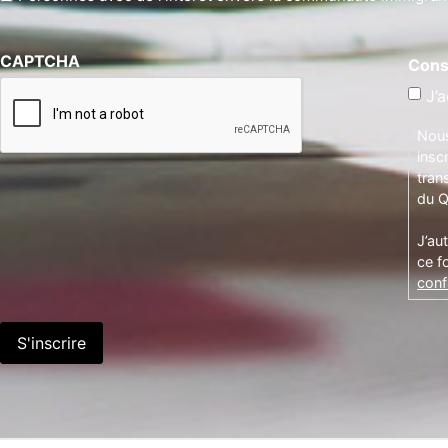
CAPTCHA
Cons
J’a
Nous
insc
tran
du Q
J’au
ce f
confi
S'inscrire