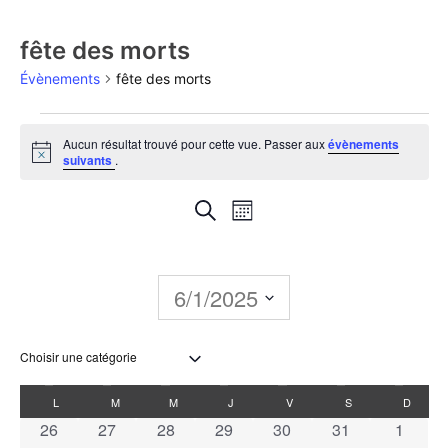
fête des morts
Évènements
fête des morts
Aucun résultat trouvé pour cette vue. Passer aux
évènements
Notice
suivants
.
Recherche
Navigation
Recherche
Mois
de
et
vues
navigation
6/1/2025
Évènement
de
Sélectionnez
une
vues
date.
Calendrier
L
M
M
J
V
S
D
Évènements
0 évènements
0 évènements
0 évènements
0 évènements
0 évènements
0 évènements
0 évèn
26
27
28
29
30
31
1
de