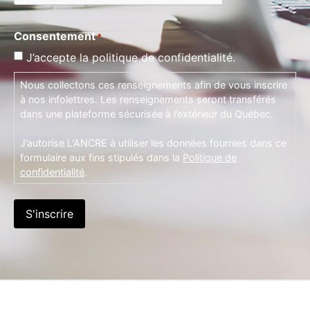
Consentement
*
J’accepte la politique de confidentialité.
Nous collectons ces renseignements afin de vous inscrire
à nos infolettres. Les renseignements seront transférés
dans une plateforme sécurisée à l’extérieur du Québec.
J’autorise L'ANCRE à utiliser les données fournies dans ce
formulaire aux fins stipulés dans la
Politique de
confidentialité
.
S'inscrire