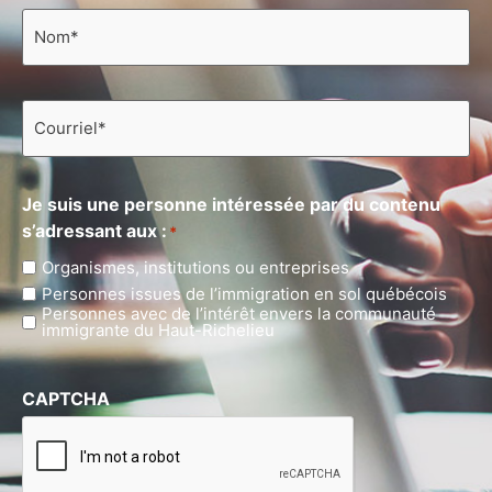
Nom
*
Courriel
*
Je suis une personne intéressée par du contenu
s’adressant aux :
*
Organismes, institutions ou entreprises
Personnes issues de l’immigration en sol québécois
Personnes avec de l’intérêt envers la communauté
immigrante du Haut-Richelieu
CAPTCHA