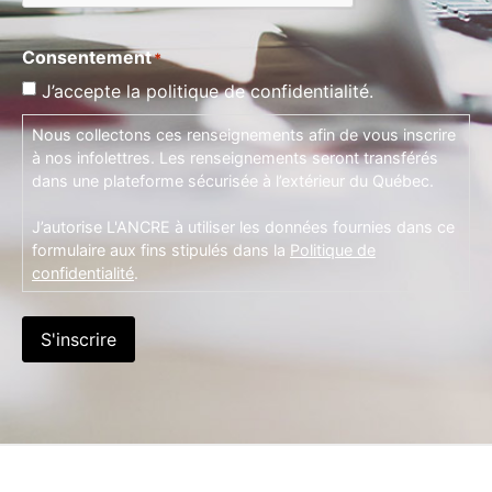
Consentement
*
J’accepte la politique de confidentialité.
Nous collectons ces renseignements afin de vous inscrire
à nos infolettres. Les renseignements seront transférés
dans une plateforme sécurisée à l’extérieur du Québec.
J’autorise L'ANCRE à utiliser les données fournies dans ce
formulaire aux fins stipulés dans la
Politique de
confidentialité
.
S'inscrire