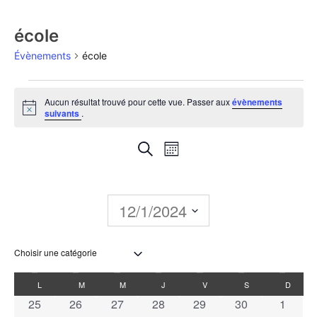
école
Évènements
école
Aucun résultat trouvé pour cette vue. Passer aux
évènements
Notice
suivants
.
Recherche
Navigation
Recherche
Mois
de
et
vues
navigation
12/1/2024
Évènement
de
Sélectionnez
une
vues
date.
Calendrier
L
M
M
J
V
S
D
Évènements
0 évènements
0 évènements
0 évènements
0 évènements
0 évènements
0 évènements
0 évèn
25
26
27
28
29
30
1
de