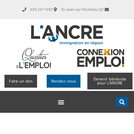
450 347-6101
St-Jean-sur-Richelieu QC
Devenir bénévole
Faire un don
Rendez-vous
pour L'ANCRE