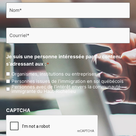
Nom
*
Courriel
*
Je suis une personne intéressée par du contenu
s’adressant aux :
*
Organismes, institutions ou entreprises
Personnes issues de l’immigration en sol québécois
Personnes avec de l’intérêt envers la communauté
immigrante du Haut-Richelieu
CAPTCHA