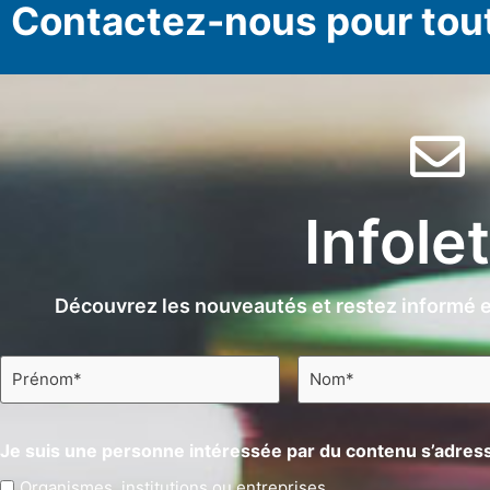
Contactez-nous pour tou
Infole
Découvrez les nouveautés et restez informé e
Prénom
Nom
*
*
Je suis une personne intéressée par du contenu s’adress
Organismes, institutions ou entreprises