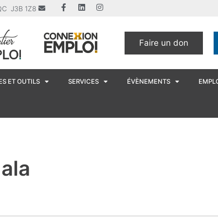
u QC J3B 1Z8
Faire un don
S ET OUTILS
SERVICES
ÉVÈNEMENTS
EMPL
ala