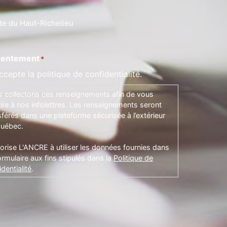
te du Haut-Richelieu
entement
*
ccepte la politique de confidentialité.
 collectons ces renseignements afin de vous
rire à nos infolettres. Les renseignements seront
sférés dans une plateforme sécurisée à l’extérieur
uébec.
torise L'ANCRE à utiliser les données fournies dans
ormulaire aux fins stipulés dans la
Politique de
dentialité
.