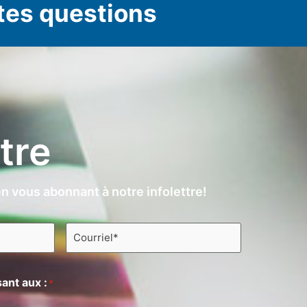
tes questions
ttre
n vous abonnant à notre infolettre!
Courriel
*
ant aux :
*