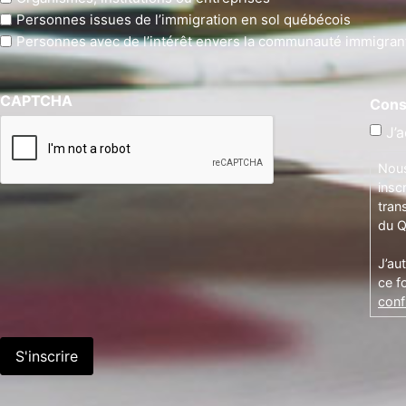
Personnes issues de l’immigration en sol québécois
Personnes avec de l’intérêt envers la communauté immigran
CAPTCHA
Cons
J’a
Nous
insc
tran
du Q
J’au
ce f
confi
S'inscrire