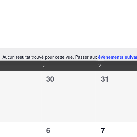
Aucun résultat trouvé pour cette vue. Passer aux
évènements suiva
Notice
J
V
0
0
30
31
ènement,
évènement,
évènement
0
0
6
7