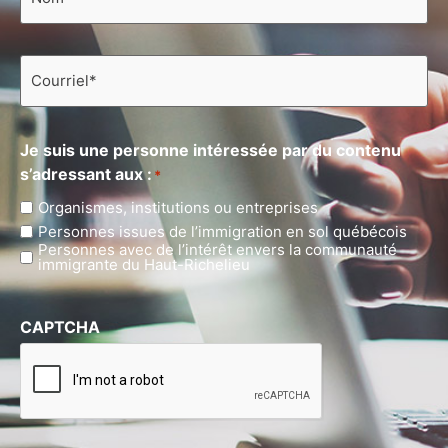
Courriel
*
Je suis une personne intéressée par du contenu
s’adressant aux :
*
Organismes, institutions ou entreprises
Personnes issues de l’immigration en sol québécois
Personnes avec de l’intérêt envers la communauté
immigrante du Haut-Richelieu
CAPTCHA