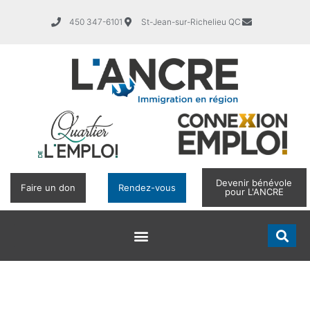
450 347-6101
St-Jean-sur-Richelieu QC
Devenir bénévole
Faire un don
Rendez-vous
pour L'ANCRE