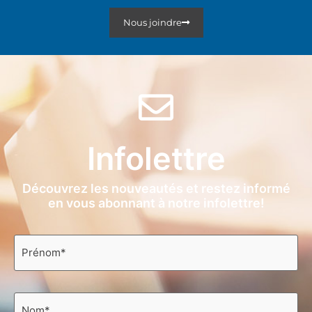
Nous joindre
Infolettre
Découvrez les nouveautés et restez informé
en vous abonnant à notre infolettre!
Prénom
*
Nom
*