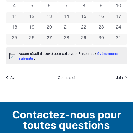
0 évènements
0 évènements
0 évènements
0 évènements
0 évènements
0 évènements
0 évène
4
5
6
7
8
9
10
Évènements
0 évènements
0 évènements
0 évènements
0 évènements
0 évènements
0 évènements
0 évène
11
12
13
14
15
16
17
0 évènements
0 évènements
0 évènements
0 évènements
0 évènements
0 évènements
0 évène
18
19
20
21
22
23
24
0 évènements
0 évènements
0 évènements
0 évènements
0 évènements
0 évènements
0 évène
25
26
27
28
29
30
31
Aucun résultat trouvé pour cette vue. Passer aux
évènements
Notice
suivants
.
Avr
Ce mois-ci
Juin
Contactez-nous pour
toutes questions