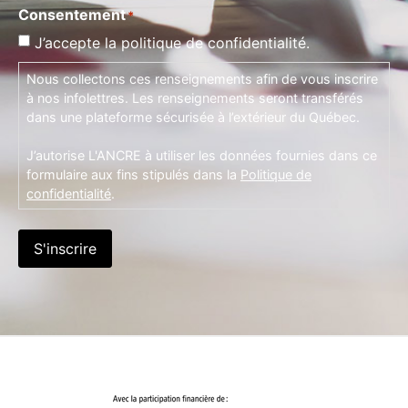
Consentement
*
J’accepte la politique de confidentialité.
Nous collectons ces renseignements afin de vous inscrire
à nos infolettres. Les renseignements seront transférés
dans une plateforme sécurisée à l’extérieur du Québec.
J’autorise L'ANCRE à utiliser les données fournies dans ce
formulaire aux fins stipulés dans la
Politique de
confidentialité
.
S'inscrire