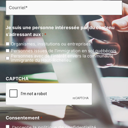
Courriel
*
Je suis une personne intéressée par du contenu
s’adressant aux :
*
Organismes, institutions ou entreprises
Personnes issues de l’immigration en sol québécois
Personnes avec de l’intérêt envers la communauté
immigrante du Haut-Richelieu
CAPTCHA
Consentement
*
J’accepte la politique de confidentialité.