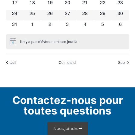
0 évènements
0 évènements
0 évènements
0 évènements
0 évènements
0 évènements
0 évène
17
18
19
20
21
22
23
0 évènements
0 évènements
0 évènements
0 évènements
0 évènements
0 évènements
0 évène
24
25
26
27
28
29
30
0 évènements
0 évènements
0 évènements
0 évènements
0 évènements
0 évènements
0 évèn
31
1
2
3
4
5
6
Il n’y a pas d’évènements ce jour là.
Notice
Juil
Ce mois-ci
Sep
Contactez-nous pour
toutes questions
Nous joindre