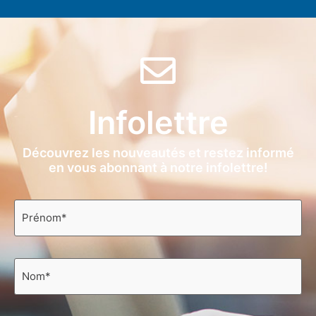
Infolettre
Découvrez les nouveautés et restez informé
en vous abonnant à notre infolettre!
Prénom
*
Nom
*