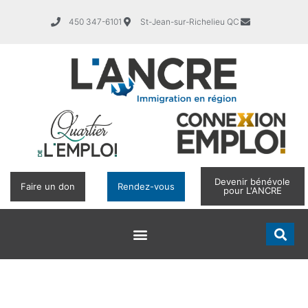
450 347-6101
St-Jean-sur-Richelieu QC
Devenir bénévole
Faire un don
Rendez-vous
pour L'ANCRE