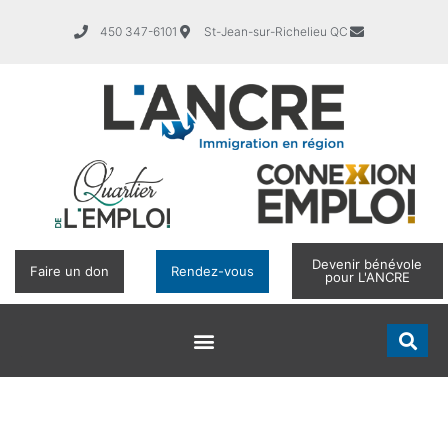
450 347-6101
St-Jean-sur-Richelieu QC
Devenir bénévole
Faire un don
Rendez-vous
pour L'ANCRE