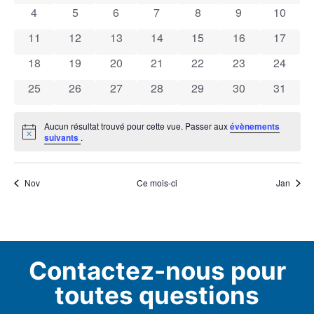
0 évènements
0 évènements
0 évènements
0 évènements
0 évènements
0 évènements
0 évène
4
5
6
7
8
9
10
Évènements
0 évènements
0 évènements
0 évènements
0 évènements
0 évènements
0 évènements
0 évène
11
12
13
14
15
16
17
0 évènements
0 évènements
0 évènements
0 évènements
0 évènements
0 évènements
0 évène
18
19
20
21
22
23
24
0 évènements
0 évènements
0 évènements
0 évènements
0 évènements
0 évènements
0 évène
25
26
27
28
29
30
31
Aucun résultat trouvé pour cette vue. Passer aux
évènements
Notice
suivants
.
Nov
Ce mois-ci
Jan
Contactez-nous pour
toutes questions