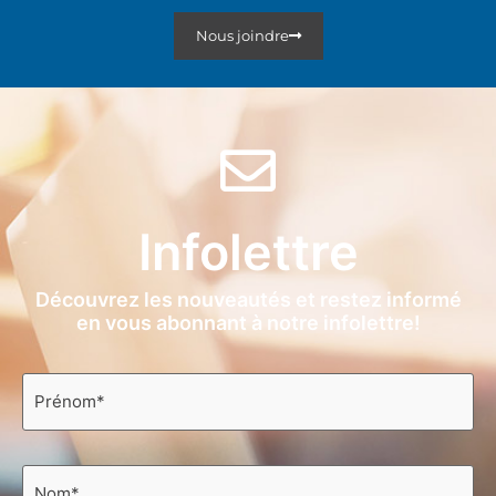
Nous joindre
Infolettre
Découvrez les nouveautés et restez informé
en vous abonnant à notre infolettre!
Prénom
*
Nom
*