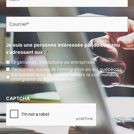
Courriel
*
Je suis une personne intéressée par du contenu
s’adressant aux :
*
Organismes, institutions ou entreprises
Personnes issues de l’immigration en sol québécois
Personnes avec de l’intérêt envers la communauté
immigrante du Haut-Richelieu
CAPTCHA