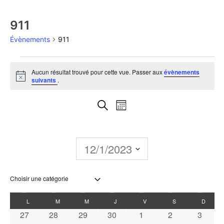
911
Évènements
911
Aucun résultat trouvé pour cette vue. Passer aux
évènements
Notice
suivants
.
Recherche
Navigation
Recherche
Mois
de
et
vues
navigation
12/1/2023
Évènement
de
Sélectionnez
une
vues
date.
Calendrier
L
M
M
J
V
S
D
Évènements
0 évènements
0 évènements
0 évènements
0 évènements
0 évènements
0 évènements
0 évèn
27
28
29
30
1
2
3
de