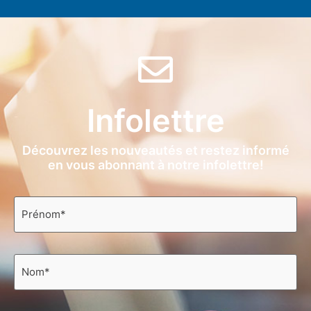
Infolettre
Découvrez les nouveautés et restez informé
en vous abonnant à notre infolettre!
Prénom
*
Nom
*