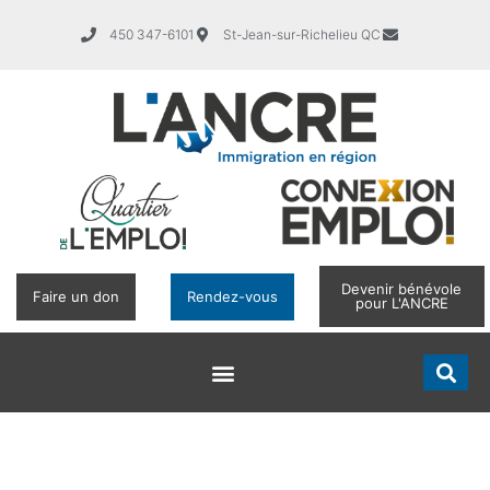
450 347-6101
St-Jean-sur-Richelieu QC
Devenir bénévole
Faire un don
Rendez-vous
pour L'ANCRE