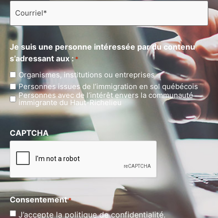
Courriel
*
Je suis une personne intéressée par du contenu
s’adressant aux :
*
Organismes, institutions ou entreprises
Personnes issues de l’immigration en sol québécois
Personnes avec de l’intérêt envers la communauté
immigrante du Haut-Richelieu
CAPTCHA
Consentement
*
J’accepte la politique de confidentialité.