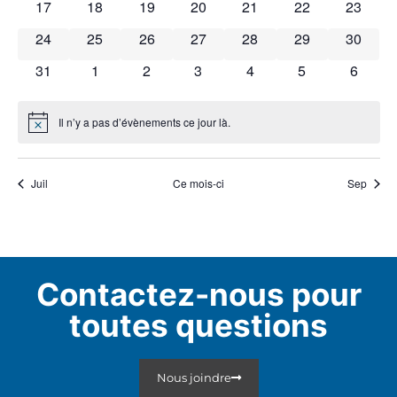
0 évènements
0 évènements
0 évènements
0 évènements
0 évènements
0 évènements
0 évène
17
18
19
20
21
22
23
0 évènements
0 évènements
0 évènements
0 évènements
0 évènements
0 évènements
0 évène
24
25
26
27
28
29
30
0 évènements
0 évènements
0 évènements
0 évènements
0 évènements
0 évènements
0 évèn
31
1
2
3
4
5
6
Il n’y a pas d’évènements ce jour là.
Notice
Juil
Ce mois-ci
Sep
Contactez-nous pour
toutes questions
Nous joindre