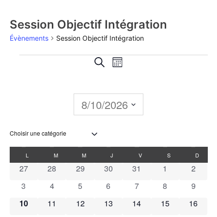
Session Objectif Intégration
Évènements
Session Objectif Intégration
Recherche
Navigation
Recherche
Mois
de
et
vues
navigation
8/10/2026
Évènement
de
Sélectionnez
une
vues
date.
Calendrier
L
M
M
J
V
S
D
Évènements
0 évènements
0 évènements
0 évènements
0 évènements
0 évènements
0 évènements
0 évèn
27
28
29
30
31
1
2
de
0 évènements
0 évènements
0 évènements
0 évènements
0 évènements
0 évènements
0 évèn
3
4
5
6
7
8
9
Évènements
0 évènements
0 évènements
0 évènements
0 évènements
0 évènements
0 évènements
0 évène
10
11
12
13
14
15
16