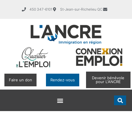
450 347-6101
St-Jean-sur-Richelieu QC
Devenir bénévole
Faire un don
Rendez-vous
pour L'ANCRE