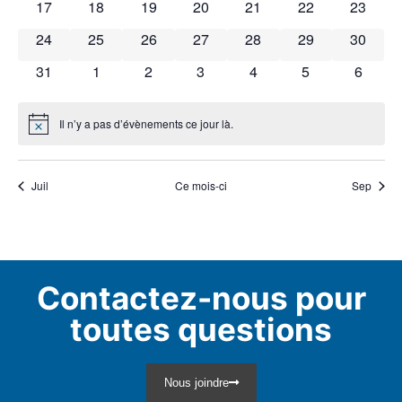
0 évènements
0 évènements
0 évènements
0 évènements
0 évènements
0 évènements
0 évène
17
18
19
20
21
22
23
0 évènements
0 évènements
0 évènements
0 évènements
0 évènements
0 évènements
0 évène
24
25
26
27
28
29
30
0 évènements
0 évènements
0 évènements
0 évènements
0 évènements
0 évènements
0 évèn
31
1
2
3
4
5
6
Il n’y a pas d’évènements ce jour là.
Notice
Juil
Ce mois-ci
Sep
Contactez-nous pour
toutes questions
Nous joindre