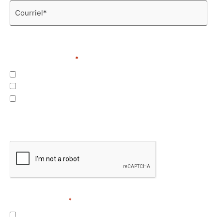
Courriel
*
Je suis une personne intéressée par du contenu
s’adressant aux :
*
Organismes, institutions ou entreprises
Personnes issues de l’immigration en sol québécois
Personnes avec de l’intérêt envers la communauté
immigrante du Haut-Richelieu
CAPTCHA
Consentement
*
J’accepte la politique de confidentialité.