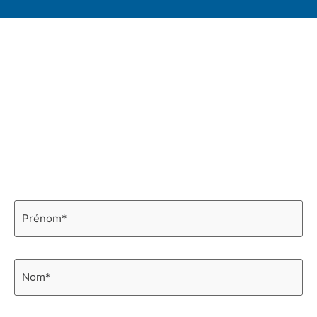
Infolettre
Découvrez les nouveautés et restez informé
en vous abonnant à notre infolettre!
Prénom
*
Nom
*