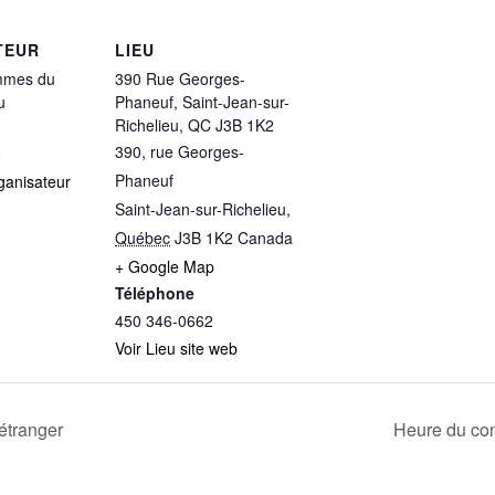
TEUR
LIEU
mmes du
390 Rue Georges-
u
Phaneuf, Saint-Jean-sur-
Richelieu, QC J3B 1K2
390, rue Georges-
2
Phaneuf
rganisateur
Saint-Jean-sur-Richelieu
,
Québec
J3B 1K2
Canada
+ Google Map
Téléphone
450 346-0662
Voir Lieu site web
’étranger
Heure du con