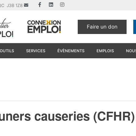
u QC J3B 1Z8
Faire un don
OUTILS
SERVICES
ÉVÈNEMENTS
EMPLOIS
NOUS
euners causeries (CFHR)