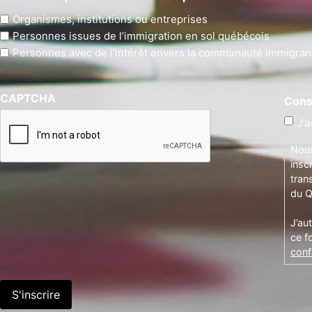
Organismes, institutions ou entreprises
Personnes issues de l’immigration en sol québécois
Personnes avec de l’intérêt envers la communauté immigran
CAPTCHA
Cons
J’a
Nous
insc
tran
du Q
J’au
ce f
confi
S'inscrire