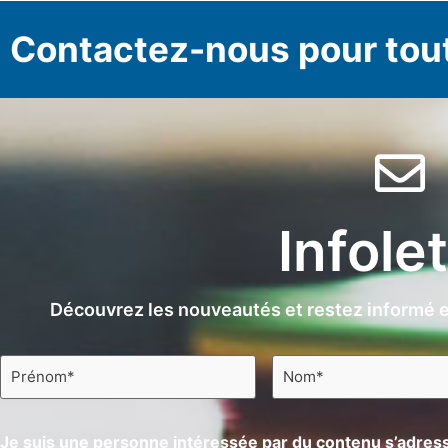
Contactez-nous pour tou
Infole
Découvrez les nouveautés et restez informé e
Prénom
Nom
*
*
Je suis une personne intéressée par du contenu s’adress