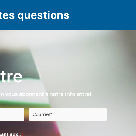
tes questions
ttre
n vous abonnant à notre infolettre!
Courriel
*
ant aux :
*