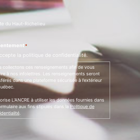
te du Haut-Richelieu
entement
*
ccepte la politique de confidentialité.
 collectons ces renseignements afin de vous
rire à nos infolettres. Les renseignements seront
sférés dans une plateforme sécurisée à l’extérieur
uébec.
torise L'ANCRE à utiliser les données fournies dans
ormulaire aux fins stipulés dans la
Politique de
dentialité
.