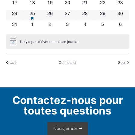
0 évènements
0 évènements
0 évènements
0 évènements
0 évènements
0 évènements
0 évène
17
18
19
20
21
22
23
0 évènements
1 évènement
has featured évènements
0 évènements
0 évènements
0 évènements
0 évènements
0 évène
24
25
26
27
28
29
30
0 évènements
0 évènements
0 évènements
0 évènements
0 évènements
0 évènements
0 évèn
31
1
2
3
4
5
6
Il n’y a pas d’évènements ce jour là.
Notice
Juil
Ce mois-ci
Sep
Contactez-nous pour
toutes questions
Nous joindre