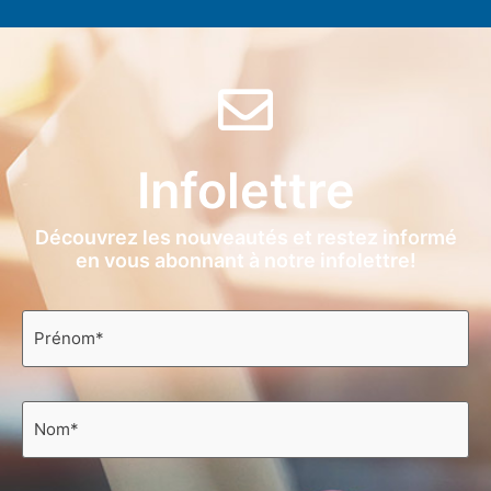
Infolettre
Découvrez les nouveautés et restez informé
en vous abonnant à notre infolettre!
Prénom
*
Nom
*