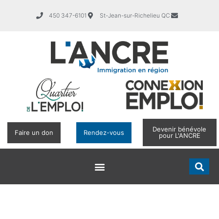
450 347-6101
St-Jean-sur-Richelieu QC
Devenir bénévole
Faire un don
Rendez-vous
pour L'ANCRE