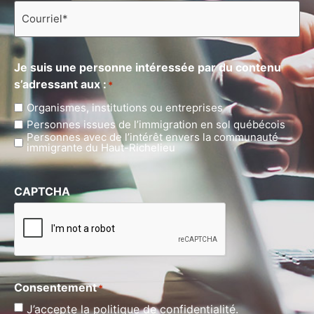
Courriel
*
Je suis une personne intéressée par du contenu
s’adressant aux :
*
Organismes, institutions ou entreprises
Personnes issues de l’immigration en sol québécois
Personnes avec de l’intérêt envers la communauté
immigrante du Haut-Richelieu
CAPTCHA
Consentement
*
J’accepte la politique de confidentialité.