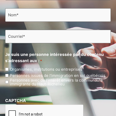
Nom
*
Courriel
*
Je suis une personne intéressée par du contenu
s’adressant aux :
*
Organismes, institutions ou entreprises
Personnes issues de l’immigration en sol québécois
Personnes avec de l’intérêt envers la communauté
immigrante du Haut-Richelieu
CAPTCHA