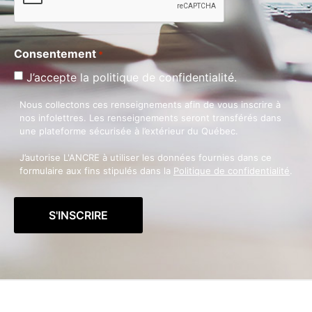
Consentement
*
J’accepte la politique de confidentialité.
Nous collectons ces renseignements afin de vous inscrire à
nos infolettres. Les renseignements seront transférés dans
une plateforme sécurisée à l’extérieur du Québec.
J’autorise L'ANCRE à utiliser les données fournies dans ce
formulaire aux fins stipulés dans la
Politique de confidentialité
.