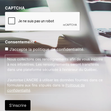
CAPTCHA
Consentement
*
J’accepte la politique de confidentialité.
Nous collectons ces renseignements afin de vous inscrire
à nos infolettres. Les renseignements seront transférés
dans une plateforme sécurisée à l’extérieur du Québec.
J’autorise L'ANCRE à utiliser les données fournies dans ce
formulaire aux fins stipulés dans la
Politique de
confidentialité
.
S'inscrire