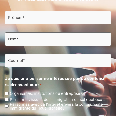
Prénom
*
Nom
*
Courriel
*
Je suis une personne intéressée par du contenu
s’adressant aux :
*
Organismes, institutions ou entreprises
Personnes issues de l’immigration en sol québécois
Personnes avec de l’intérêt envers la communauté
immigrante du Haut-Richelieu