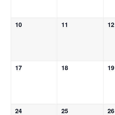
0
0
0
10
11
12
évènement,
évènement,
év
0
0
0
17
18
19
évènement,
évènement,
év
0
0
0
24
25
26