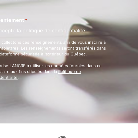
entement
*
ccepte la politique de confidentialité.
 collectons ces renseignements afin de vous inscrire à
infolettres. Les renseignements seront transférés dans
plateforme sécurisée à l’extérieur du Québec.
orise L'ANCRE à utiliser les données fournies dans ce
laire aux fins stipulés dans la
Politique de
dentialité
.