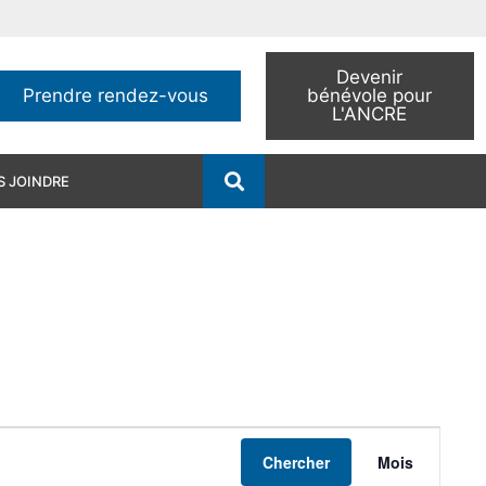
Devenir
Prendre rendez-vous
bénévole pour
L'ANCRE
 JOINDRE
Navig
Chercher
Mois