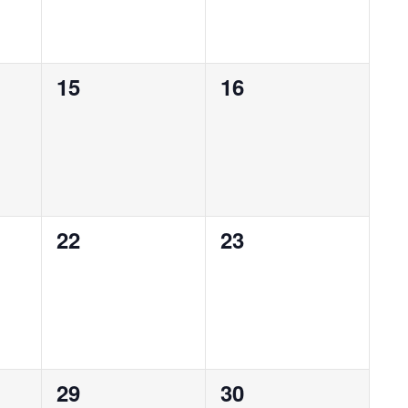
0
0
15
16
,
évènement,
évènement,
0
0
22
23
,
évènement,
évènement,
0
0
29
30