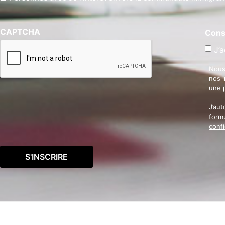
CAPTCHA
Cons
J’a
Nous
nos 
une 
J’aut
formu
confi