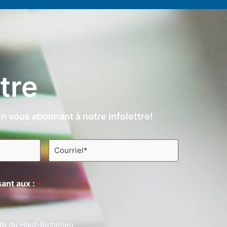
ttre
n vous abonnant à notre infolettre!
Courriel
*
ant aux :
*
te du Haut-Richelieu