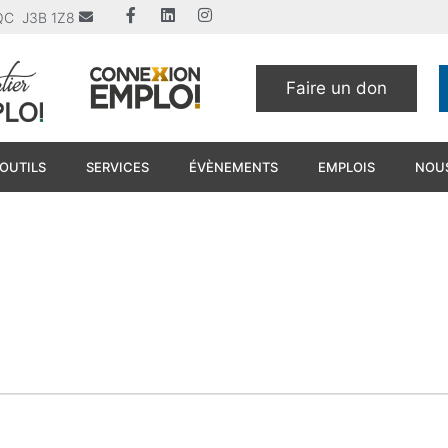
u QC J3B 1Z8
Faire un don
OUTILS
SERVICES
ÉVÈNEMENTS
EMPLOIS
NOUS