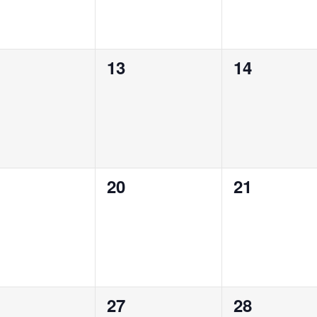
0
0
13
14
ènement,
évènement,
évènement
0
0
20
21
ènement,
évènement,
évènement
0
0
27
28