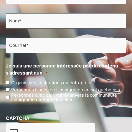
Nom
*
Courriel
*
Je suis une personne intéressée par du contenu
s’adressant aux :
*
Organismes, institutions ou entreprises
Personnes issues de l’immigration en sol québécois
Personnes avec de l’intérêt envers la communauté
immigrante du Haut-Richelieu
CAPTCHA