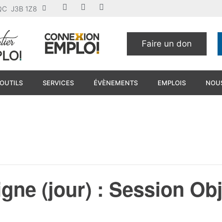
u QC J3B 1Z8
Faire un don
OUTILS
SERVICES
ÉVÈNEMENTS
EMPLOIS
NOUS
gne (jour) : Session Obj