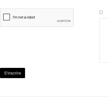
CAPTCHA
Cons
J’a
Nous
insc
tran
du Q
J’au
ce f
confi
S'inscrire