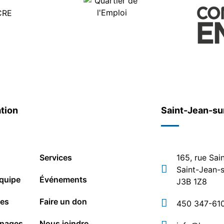
tion
Saint-Jean-su
Services
165, rue Sai
Saint-Jean-s
quipe
Événements
J3B 1Z8
les
Faire un don
450 347-61
nages
Nous joindre