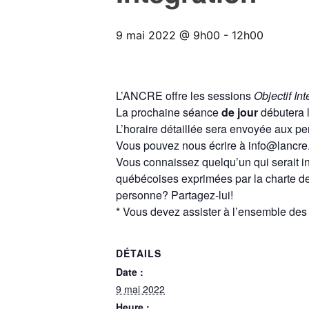
9 mai 2022 @ 9h00
-
12h00
L’ANCRE offre les sessions
Objectif Int
La prochaine séance
de jour
débutera 
L’horaire détaillée sera envoyée aux per
Vous pouvez nous écrire à info@lancre.c
Vous connaissez quelqu’un qui serait in
québécoises exprimées par la charte des 
personne? Partagez-lui!
* Vous devez assister à l’ensemble des b
DÉTAILS
Date :
9 mai 2022
Heure :