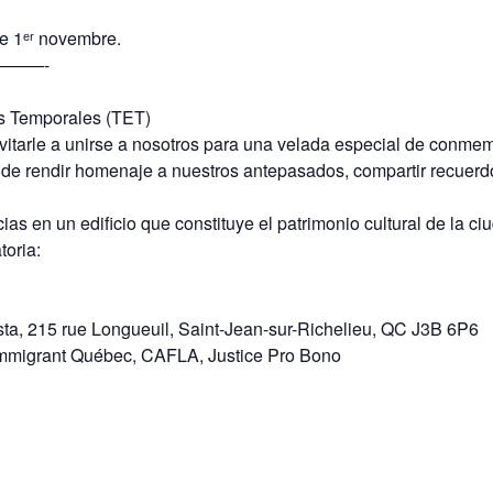
 le 1ᵉʳ novembre.
——-
os Temporales (TET)
itarle a unirse a nosotros para una velada especial de conmem
de rendir homenaje a nuestros antepasados, compartir recuerdos 
ias en un edificio que constituye el patrimonio cultural de la c
atoria:
sta, 215 rue Longueuil, Saint-Jean-sur-Richelieu, QC J3B 6P6
mmigrant Québec, CAFLA, Justice Pro Bono