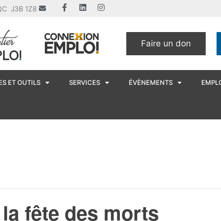
u QC J3B 1Z8
Faire un don
S ET OUTILS
SERVICES
ÉVÈNEMENTS
EMPL
 la fête des morts