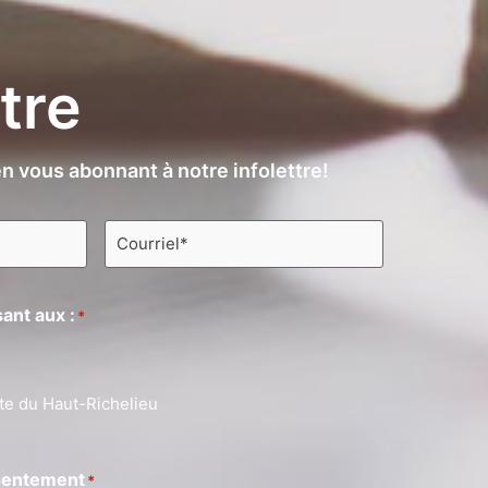
ttre
n vous abonnant à notre infolettre!
Courriel
*
ant aux :
*
te du Haut-Richelieu
entement
*