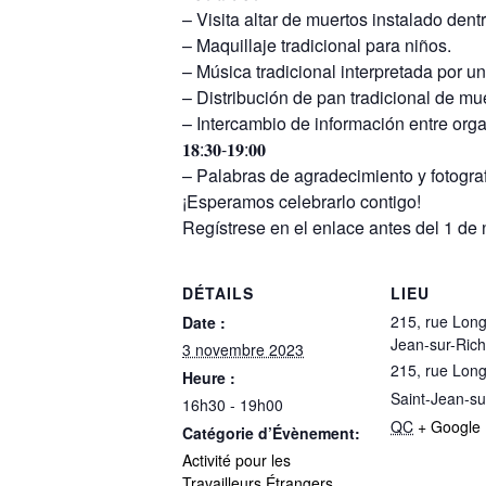
– Visita altar de muertos instalado dent
– Maquillaje tradicional para niños.
– Música tradicional interpretada por un 
– Distribución de pan tradicional de mue
– Intercambio de información entre org
𝟏𝟖:𝟑𝟎-𝟏𝟗:𝟎𝟎
– Palabras de agradecimiento y fotograf
¡Esperamos celebrarlo contigo!
Regístrese en el enlace antes del 1 de
DÉTAILS
LIEU
215, rue Long
Date :
Jean-sur-Rich
3 novembre 2023
215, rue Long
Heure :
Saint-Jean-su
16h30 - 19h00
QC
+ Google
Catégorie d’Évènement:
Activité pour les
Travailleurs Étrangers