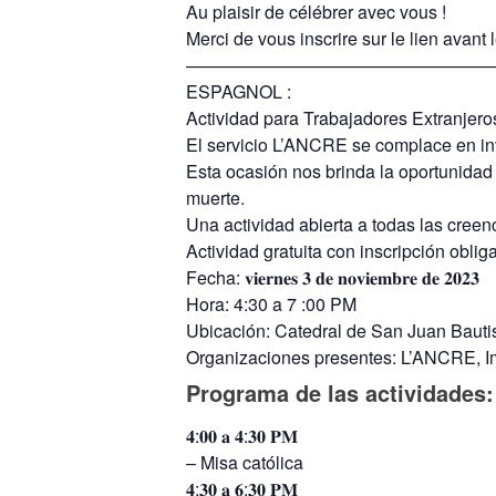
Au plaisir de célébrer avec vous !
Merci de vous inscrire sur le lien avant
——————————————————
ESPAGNOL :
Actividad para Trabajadores Extranjer
El servicio L’ANCRE se complace en inv
Esta ocasión nos brinda la oportunidad 
muerte.
Una actividad abierta a todas las creenc
Actividad gratuita con inscripción oblig
Fecha: 𝐯𝐢𝐞𝐫𝐧𝐞𝐬 𝟑 𝐝𝐞 𝐧𝐨𝐯𝐢𝐞𝐦𝐛𝐫𝐞 𝐝𝐞 𝟐𝟎𝟐𝟑
Hora: 4:30 a 7 :00 PM
Ubicación: Catedral de San Juan Bauti
Organizaciones presentes: L’ANCRE, I
Programa de las actividades:
𝟒:𝟎𝟎 𝐚 𝟒:𝟑𝟎 𝐏𝐌
– Misa católica
𝟒:𝟑𝟎 𝐚 𝟔:𝟑𝟎 𝐏𝐌