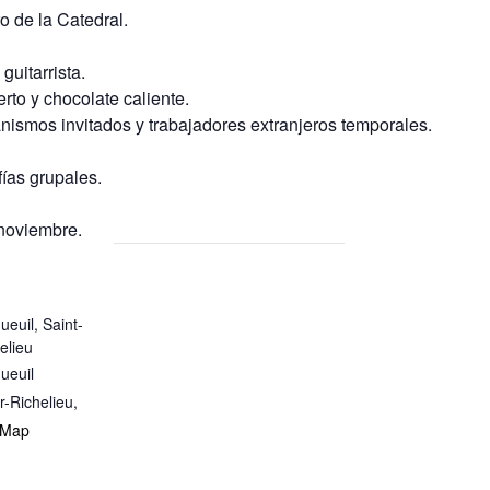
ro de la Catedral.
guitarrista.
rto y chocolate caliente.
anismos invitados y trabajadores extranjeros temporales.
ías grupales.
 noviembre.
ueuil, Saint-
elieu
ueuil
r-Richelieu
,
 Map