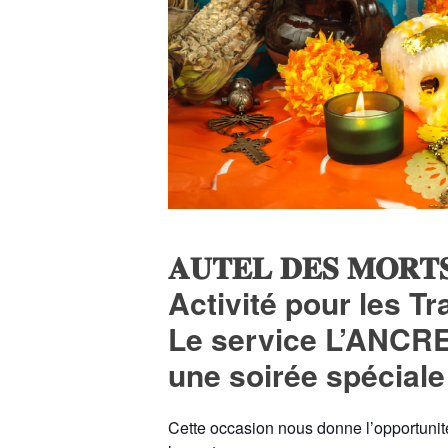
𝐀𝐔𝐓𝐄𝐋 𝐃𝐄𝐒 𝐌𝐎𝐑𝐓
Activité pour les T
Le service L’ANCRE 
une soirée spécial
Cette occasion nous donne l’opportunit