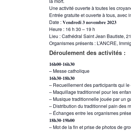
la mort.
Une activité ouverte à toutes les croyan
Entrée gratuite et ouverte à tous, avec i
Date : 𝐕𝐞𝐧𝐝𝐫𝐞𝐝𝐢 𝟑 𝐧𝐨𝐯𝐞𝐦𝐛𝐫𝐞 𝟐𝟎𝟐𝟑
Heure : 16 h 30 – 19 h
Lieu : Cathédral Saint Jean Bautiste, 
Organismes présents : L’ANCRE, Immig
Déroulement des activités :
𝟏𝟔𝐡𝟎𝟎-𝟏𝟔𝐡𝟑𝟎
– Messe catholique
𝟏𝟔𝐡𝟑𝟎-𝟏𝟖𝐡𝟑𝟎
– Recueillement des participants qui le 
– Maquillage traditionnel pour les enfan
– Musique traditionnelle jouée par un gu
– Distribution du traditionnel pain des 
– Échanges entre les organismes présent
𝟏𝟖𝐡𝟑𝟎-𝟏𝟗𝐡𝟎𝟎
– Mot de la fin et prise de photos de gr