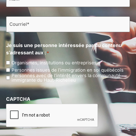
Courriel
*
Je suis une personne intéressée par du contenu
s’adressant aux :
*
Organismes, institutions ou entreprises
Personnes issues de l’immigration en sol québécois
Personnes avec de l’intérêt envers la communauté
immigrante du Haut-Richelieu
CAPTCHA