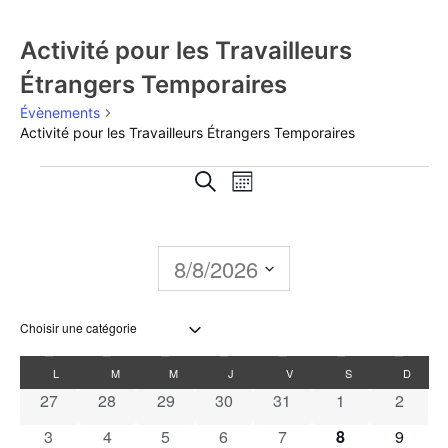
Activité pour les Travailleurs
Étrangers Temporaires
Évènements
Activité pour les Travailleurs Étrangers Temporaires
Recherche
Navigation
Recherche
Mois
de
et
vues
navigation
8/8/2026
Évènement
de
Sélectionnez
une
vues
date.
Calendrier
L
M
M
J
V
S
D
Évènements
0 évènements
0 évènements
0 évènements
0 évènements
0 évènements
0 évènements
0 évèn
27
28
29
30
31
1
2
de
0 évènements
0 évènements
0 évènements
0 évènements
0 évènements
0 évènements
0 évèn
3
4
5
6
7
8
9