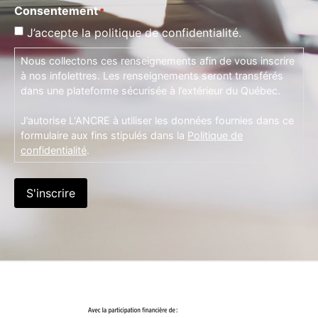
Consentement
*
J’accepte la politique de confidentialité.
Nous collectons ces renseignements afin de vous inscrire
à nos infolettres. Les renseignements seront transférés
dans une plateforme sécurisée à l’extérieur du Québec.
J’autorise L'ANCRE à utiliser les données fournies dans ce
formulaire aux fins stipulés dans la
Politique de
confidentialité
.
S'inscrire