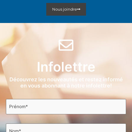
Nous joindre
Infolettre
Découvrez les nouveautés et restez informé
en vous abonnant à notre infolettre!
Prénom
*
Nom
*