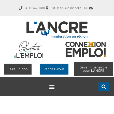
450 347-6101
St-Jean-sur-Richelieu QC
Devenir bénévole
Faire un don
Rendez-vous
pour L'ANCRE