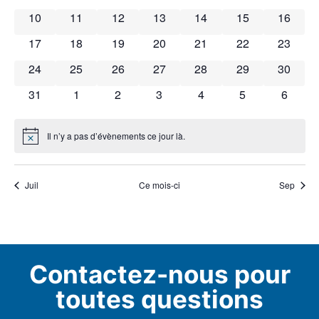
Évènements
0 évènements
0 évènements
0 évènements
0 évènements
0 évènements
0 évènements
0 évène
10
11
12
13
14
15
16
0 évènements
0 évènements
0 évènements
0 évènements
0 évènements
0 évènements
0 évène
17
18
19
20
21
22
23
0 évènements
0 évènements
0 évènements
0 évènements
0 évènements
0 évènements
0 évène
24
25
26
27
28
29
30
0 évènements
0 évènements
0 évènements
0 évènements
0 évènements
0 évènements
0 évèn
31
1
2
3
4
5
6
Il n’y a pas d’évènements ce jour là.
Notice
Juil
Ce mois-ci
Sep
Contactez-nous pour
toutes questions