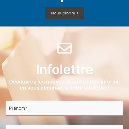
Nous joindre
Infolettre
Découvrez les nouveautés et restez informé
en vous abonnant à notre infolettre!
Prénom
*
Nom
*