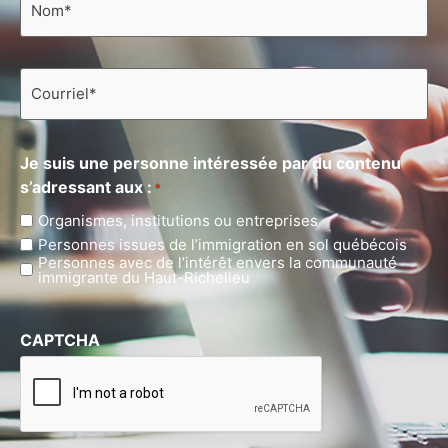
Courriel
*
Je suis une personne intéressée par du contenu
s’adressant aux :
*
Organismes, institutions ou entreprises
Personnes issues de l’immigration en sol québécois
Personnes avec de l’intérêt envers la communauté
immigrante du Haut-Richelieu
CAPTCHA