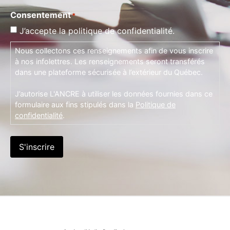
Consentement
*
J’accepte la politique de confidentialité.
Nous collectons ces renseignements afin de vous inscrire
à nos infolettres. Les renseignements seront transférés
dans une plateforme sécurisée à l’extérieur du Québec.
J’autorise L'ANCRE à utiliser les données fournies dans ce
formulaire aux fins stipulés dans la
Politique de
confidentialité
.
S'inscrire