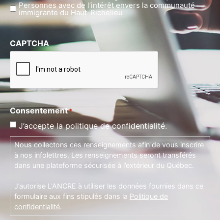
Personnes avec de l’intérêt envers la communauté
immigrante du Haut-Richelieu
CAPTCHA
Consentement
*
J’accepte la politique de confidentialité.
Nous collectons ces renseignements afin de vous inscrire
à nos infolettres. Les renseignements seront transférés
dans une plateforme sécurisée à l’extérieur du Québec.
J’autorise L'ANCRE à utiliser les données fournies dans ce
formulaire aux fins stipulés dans la
Politique de
confidentialité
.