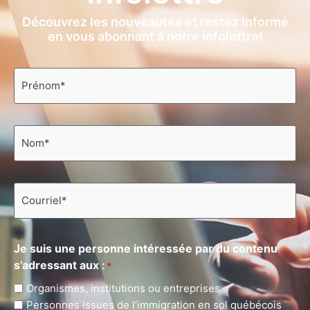
Découvrez les nouveautés et restez informé
en vous abonnant à notre infolettre!
Prénom
*
Nom
*
Courriel
*
Je suis une personne intéressée par du contenu
s’adressant aux :
*
Organismes, institutions ou entreprises
Personnes issues de l’immigration en sol québécois