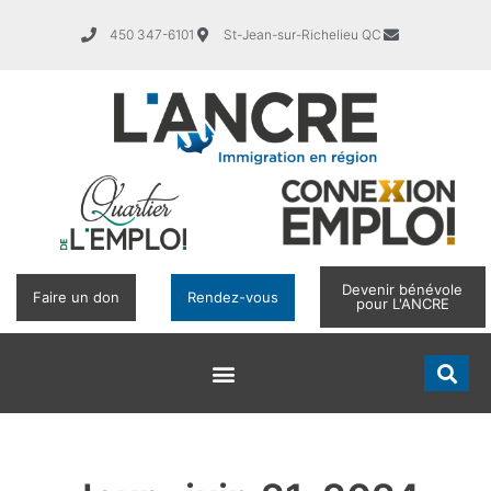
450 347-6101
St-Jean-sur-Richelieu QC
Devenir bénévole
Faire un don
Rendez-vous
pour L'ANCRE