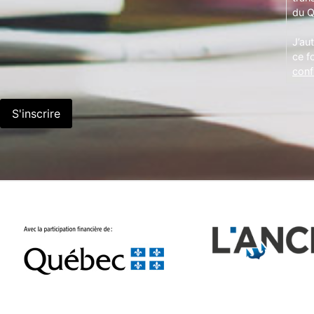
du Q
J’au
ce f
confi
S'inscrire