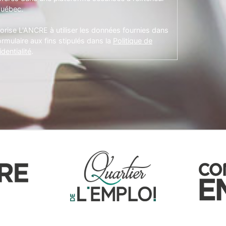
uébec.
torise L'ANCRE à utiliser les données fournies dans
ormulaire aux fins stipulés dans la
Politique de
dentialité
.