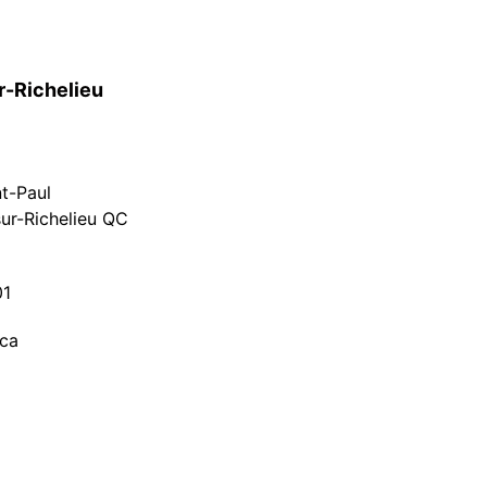
r-Richelieu
nt-Paul
ur-Richelieu QC
01
.ca