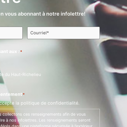
n vous abonnant à notre infolettre!
Courriel
*
ant aux :
*
te du Haut-Richelieu
entement
*
ccepte la politique de confidentialité.
 collectons ces renseignements afin de vous
rire à nos infolettres. Les renseignements seront
sférés dans une plateforme sécurisée à l’extérieur