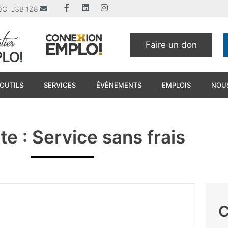
u QC J3B 1Z8
Faire un don
OUTILS
SERVICES
ÉVÈNEMENTS
EMPLOIS
NOUS
te : Service sans frais
Webinaire – Top 10 des atouts
C
de vivre et travailler à