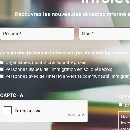
Découvrez les nouveautés et restez informé e
Prénom
Nom
*
*
Je suis une personne intéressée par du contenu s’adress
Organismes, institutions ou entreprises
Personnes issues de l’immigration en sol québécois
Personnes avec de l’intérêt envers la communauté immigran
CAPTCHA
Cons
J’a
Nous
insc
tran