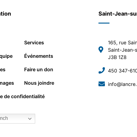
tion
Saint-Jean-su
Services
165, rue Sai
Saint-Jean-s
quipe
Événements
J3B 1Z8
les
Faire un don
450 347-61
nages
Nous joindre
info@lancre
ue de confidentialité
nch