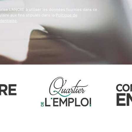
orise L'ANCRE à utiliser les données fournies dans ce
laire aux fins stipulés dans la
Politique de
dentialité
.