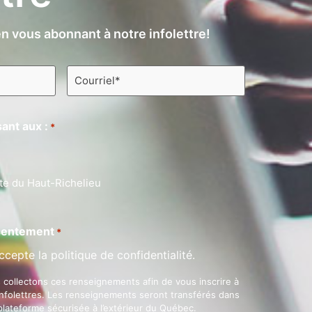
n vous abonnant à notre infolettre!
Courriel
*
ant aux :
*
te du Haut-Richelieu
entement
*
ccepte la politique de confidentialité.
 collectons ces renseignements afin de vous inscrire à
infolettres. Les renseignements seront transférés dans
plateforme sécurisée à l’extérieur du Québec.