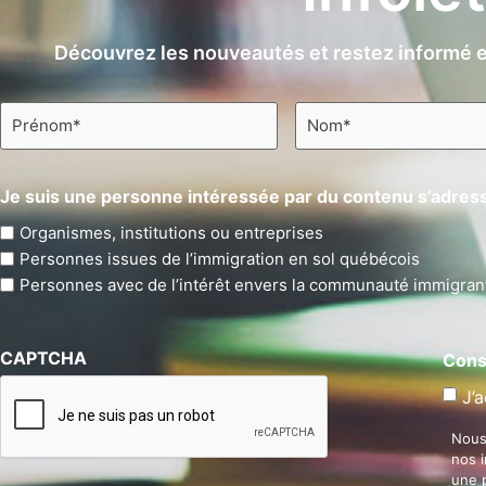
Découvrez les nouveautés et restez informé e
Prénom
Nom
*
*
Je suis une personne intéressée par du contenu s’adress
Organismes, institutions ou entreprises
Personnes issues de l’immigration en sol québécois
Personnes avec de l’intérêt envers la communauté immigran
CAPTCHA
Cons
J’a
Nous
nos 
une 