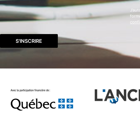
J’aut
formu
confi