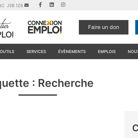
u QC J3B 1Z8
Faire un don
OUTILS
SERVICES
ÉVÈNEMENTS
EMPLOIS
NOUS
quette : Recherche
C