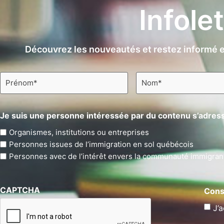
Infole
Découvrez les nouveautés et restez informé e
Prénom
Nom
*
*
Je suis une personne intéressée par du contenu s’adress
Organismes, institutions ou entreprises
Personnes issues de l’immigration en sol québécois
Personnes avec de l’intérêt envers la communauté immigran
CAPTCHA
Cons
J’a