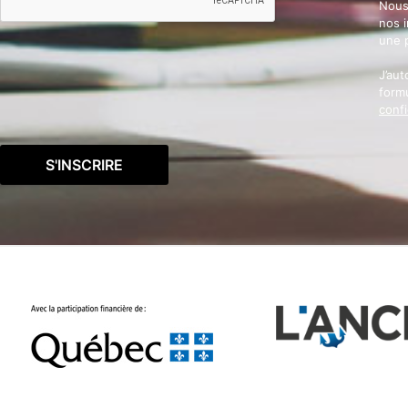
Nous
nos 
une 
J’aut
formu
confi