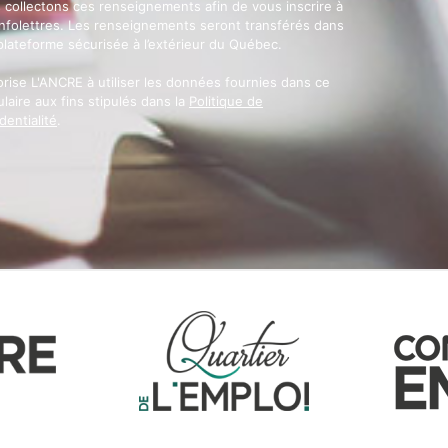
 collectons ces renseignements afin de vous inscrire à
infolettres. Les renseignements seront transférés dans
plateforme sécurisée à l’extérieur du Québec.
orise L'ANCRE à utiliser les données fournies dans ce
laire aux fins stipulés dans la
Politique de
dentialité
.