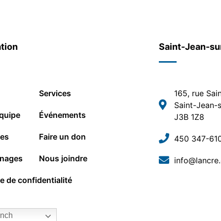
tion
Saint-Jean-su
Services
165, rue Sai
Saint-Jean-s
quipe
Événements
J3B 1Z8
les
Faire un don
450 347-61
nages
Nous joindre
info@lancre
ue de confidentialité
nch