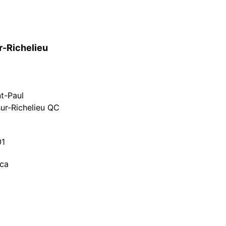
r-Richelieu
nt-Paul
ur-Richelieu QC
01
.ca