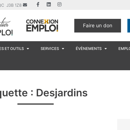
u QC J3B 1Z8
Faire un don
S ET OUTILS
SERVICES
ÉVÈNEMENTS
EMPL
quette : Desjardins