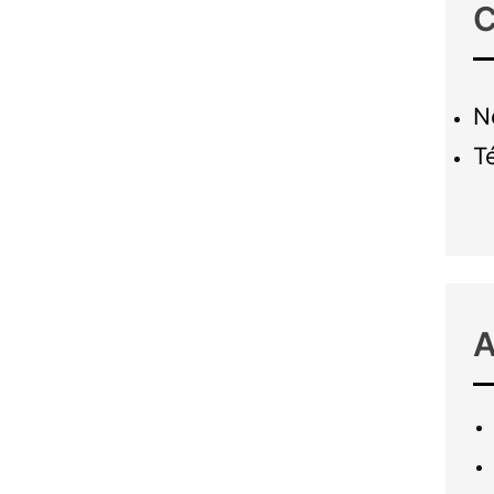
C
N
T
A