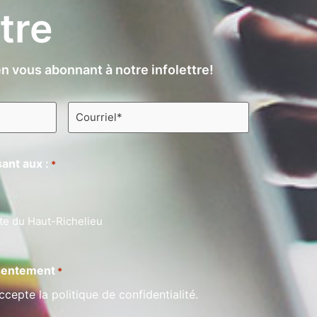
ttre
n vous abonnant à notre infolettre!
Courriel
*
ant aux :
*
te du Haut-Richelieu
entement
*
ccepte la politique de confidentialité.