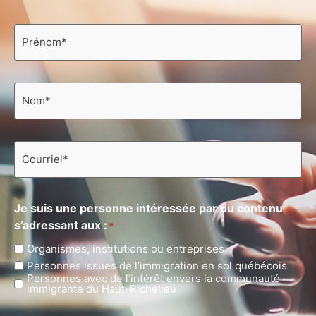
Prénom
*
Nom
*
Courriel
*
Je suis une personne intéressée par du contenu
s’adressant aux :
*
Organismes, institutions ou entreprises
Personnes issues de l’immigration en sol québécois
Personnes avec de l’intérêt envers la communauté
immigrante du Haut-Richelieu