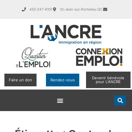
450 347-6101
St-Jean-sur-Richelieu QC
Devenir bénévole
Faire un don
Rendez-vous
pour L'ANCRE