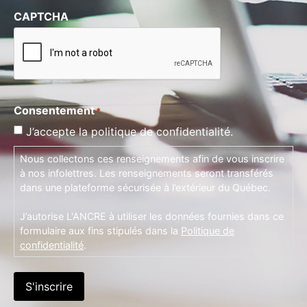
CAPTCHA
Consentement
*
J’accepte la politique de confidentialité.
Nous collectons ces renseignements afin de vous inscrire
à nos infolettres. Les renseignements seront transférés
dans une plateforme sécurisée à l’extérieur du Québec.
J’autorise L'ANCRE à utiliser les données fournies dans ce
formulaire aux fins stipulés dans la
Politique de
confidentialité
.
S'inscrire