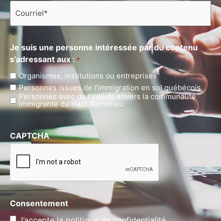
Courriel
*
Je suis une personne intéressée par du contenu
s’adressant aux :
*
Organismes, institutions ou entreprises
Personnes issues de l’immigration en sol québécois
Personnes avec de l’intérêt envers la communauté
immigrante du Haut-Richelieu
CAPTCHA
Consentement
*
J’accepte la politique de confidentialité.