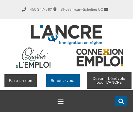
450 347-6101
St-Jean-sur-Richelieu QC
Devenir bénévole
Faire un don
Rendez-vous
pour L'ANCRE