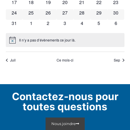
0 évènements
0 évènements
0 évènements
0 évènements
0 évènements
0 évènements
0 évène
17
18
19
20
21
22
23
0 évènements
0 évènements
0 évènements
0 évènements
0 évènements
0 évènements
0 évène
24
25
26
27
28
29
30
0 évènements
0 évènements
0 évènements
0 évènements
0 évènements
0 évènements
0 évèn
31
1
2
3
4
5
6
Il n’y a pas d’évènements ce jour là.
Notice
Juil
Ce mois-ci
Sep
Contactez-nous pour
toutes questions
Nous joindre