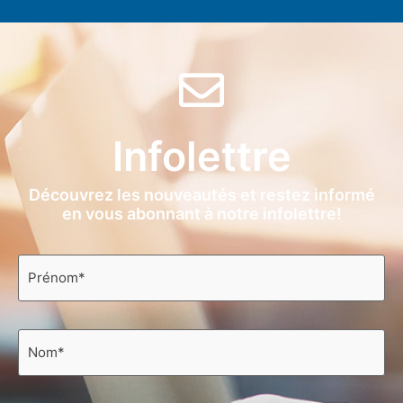
Infolettre
Découvrez les nouveautés et restez informé
en vous abonnant à notre infolettre!
Prénom
*
Nom
*