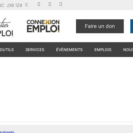
u QC J3B 1Z8
Faire un don
OUTILS
SERVICES
ÉVÈNEMENTS
EMPLOIS
NOUS
suivants
.