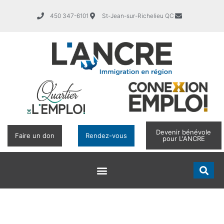
450 347-6101
St-Jean-sur-Richelieu QC
Devenir bénévole
Faire un don
Rendez-vous
pour L'ANCRE