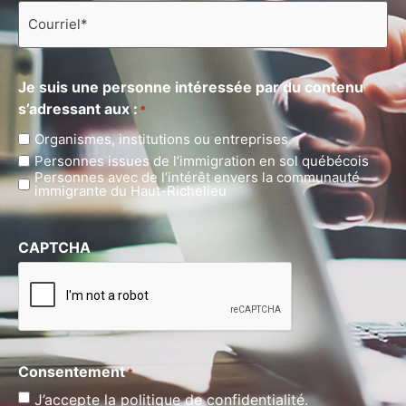
Courriel
*
Je suis une personne intéressée par du contenu
s’adressant aux :
*
Organismes, institutions ou entreprises
Personnes issues de l’immigration en sol québécois
Personnes avec de l’intérêt envers la communauté
immigrante du Haut-Richelieu
CAPTCHA
Consentement
*
J’accepte la politique de confidentialité.