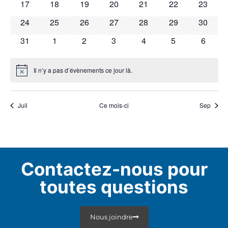
0 évènements
0 évènements
0 évènements
0 évènements
0 évènements
0 évènements
0 évène
17
18
19
20
21
22
23
0 évènements
0 évènements
0 évènements
0 évènements
0 évènements
0 évènements
0 évène
24
25
26
27
28
29
30
0 évènements
0 évènements
0 évènements
0 évènements
0 évènements
0 évènements
0 évèn
31
1
2
3
4
5
6
Il n’y a pas d’évènements ce jour là.
Notice
Juil
Ce mois-ci
Sep
Contactez-nous pour
toutes questions
Nous joindre