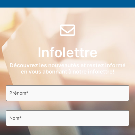
Infolettre
Découvrez les nouveautés et restez informé
en vous abonnant à notre infolettre!
Prénom
*
Nom
*