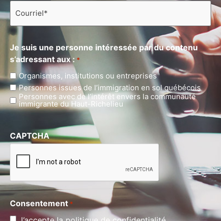
Courriel
*
Je suis une personne intéressée par du contenu
s’adressant aux :
*
Organismes, institutions ou entreprises
Personnes issues de l’immigration en sol québécois
Personnes avec de l’intérêt envers la communauté
immigrante du Haut-Richelieu
CAPTCHA
Consentement
*
J’accepte la politique de confidentialité.