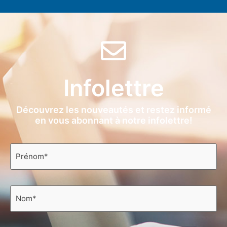
Infolettre
Découvrez les nouveautés et restez informé
en vous abonnant à notre infolettre!
Prénom
*
Nom
*