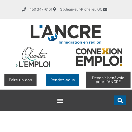
450 347-6101
St-Jean-sur-Richelieu QC
Devenir bénévole
Faire un don
Rendez-vous
pour L'ANCRE