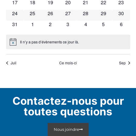
0 évènements
0 évènements
0 évènements
0 évènements
0 évènements
0 évènements
0 évène
17
18
19
20
21
22
23
0 évènements
0 évènements
0 évènements
0 évènements
0 évènements
0 évènements
0 évène
24
25
26
27
28
29
30
0 évènements
0 évènements
0 évènements
0 évènements
0 évènements
0 évènements
0 évèn
31
1
2
3
4
5
6
Il n’y a pas d’évènements ce jour là.
Notice
Juil
Ce mois-ci
Sep
Contactez-nous pour
toutes questions
Nous joindre