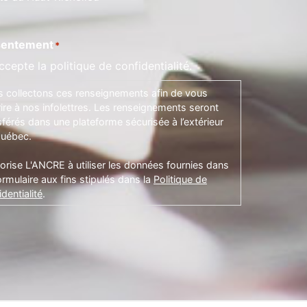
entement
*
ccepte la politique de confidentialité.
 collectons ces renseignements afin de vous
rire à nos infolettres. Les renseignements seront
sférés dans une plateforme sécurisée à l’extérieur
uébec.
torise L'ANCRE à utiliser les données fournies dans
ormulaire aux fins stipulés dans la
Politique de
dentialité
.