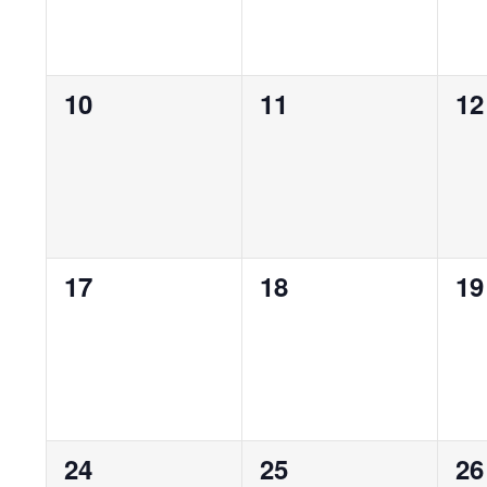
0
0
0
10
11
12
évènement,
évènement,
év
0
0
0
17
18
19
évènement,
évènement,
év
0
0
0
24
25
26