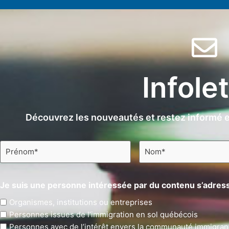
Infole
Découvrez les nouveautés et restez informé e
Prénom
Nom
*
*
Je suis une personne intéressée par du contenu s’adress
Organismes, institutions ou entreprises
Personnes issues de l’immigration en sol québécois
Personnes avec de l’intérêt envers la communauté immigran