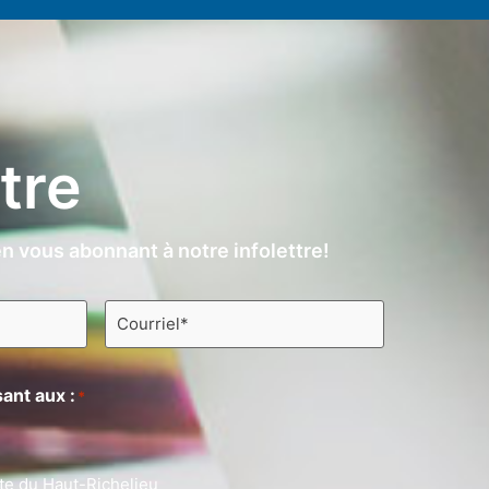
ttre
n vous abonnant à notre infolettre!
Courriel
*
ant aux :
*
te du Haut-Richelieu