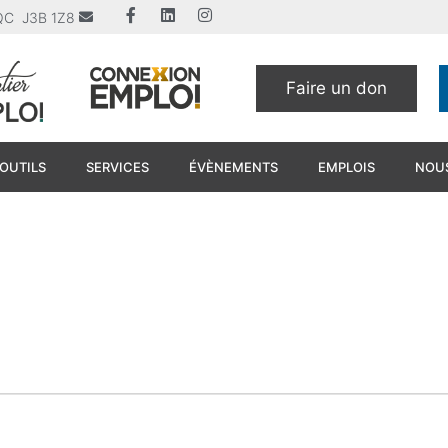
u QC J3B 1Z8
Faire un don
OUTILS
SERVICES
ÉVÈNEMENTS
EMPLOIS
NOUS