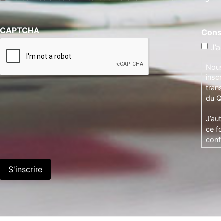
CAPTCHA
Cons
J’a
Nous
insc
tran
du Q
J’au
ce f
confi
S'inscrire