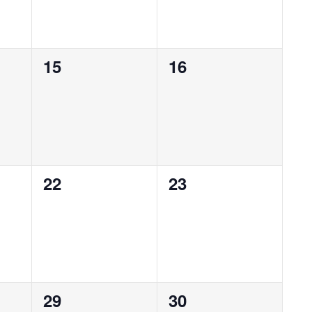
0
0
15
16
,
évènement,
évènement,
0
0
22
23
,
évènement,
évènement,
0
0
29
30