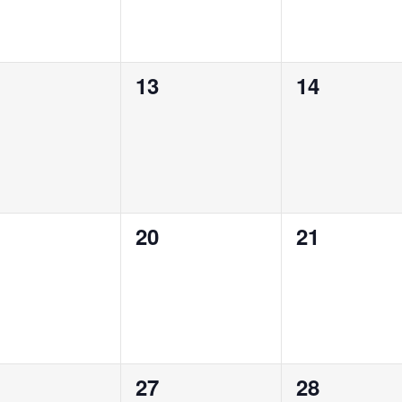
0
0
13
14
ènement,
évènement,
évènement
0
0
20
21
ènement,
évènement,
évènement
0
0
27
28