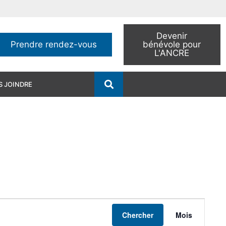
Devenir
Prendre rendez-vous
bénévole pour
L'ANCRE
 JOINDRE
Navig
Chercher
Mois