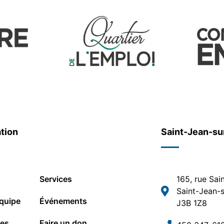
tion
Saint-Jean-su
Services
165, rue Sai
Saint-Jean-s
quipe
Événements
J3B 1Z8
les
Faire un don